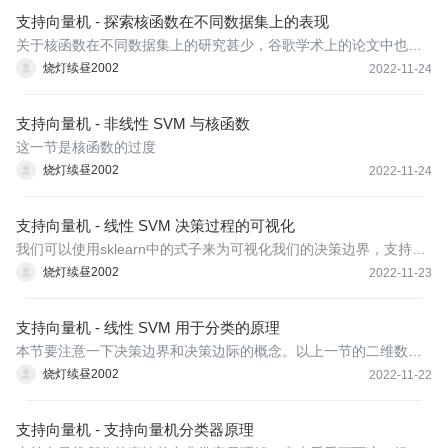
支持向量机 - 探索核函数在不同数据集上的表现
关于核函数在不同数据集上的研究甚少，谷歌学术上的论文中也没
有几篇是研究核函数在SVM中的运用的，更多的是关于核函数在深
烧灯续昼2002
2022-11-24
度学习，神经网络中如何使用。在sklearn中，也没有提供任何关于
如何选取核函数的信息。接下来我们就通过一个例子，来探索一下
支持向量机 - 非线性 SVM 与核函数
不同数据
这一节是核函数的过度
烧灯续昼2002
2022-11-24
支持向量机 - 线性 SVM 决策过程的可视化
我们可以使用sklearn中的式子来为可视化我们的决策边界，支持向
量，以及决策边界平行的两个超平面。
烧灯续昼2002
2022-11-23
支持向量机 - 线性 SVM 用于分类的原理
本节要注意一下决策边界和决策边际的概念。以上一节的二维数据
为例，决策边界是个超平面，二维里就是条线，而决策边际是两个
烧灯续昼2002
2022-11-22
虚线超平面的最短距离
支持向量机 - 支持向量机分类器原理