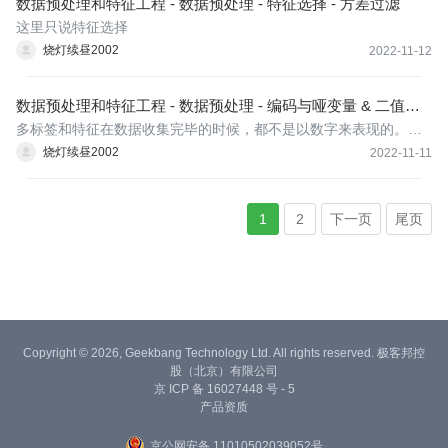
数据预处理和特征工程 - 数据预处理 - 特征选择 - 方差过滤
这里只说特征选择
烧灯续昼2002
2022-11-12
数据预处理和特征工程 - 数据预处理 - 编码与哑变量 & 二值化
与分段
多标签和特征在数据收集完毕的时候，都不是以数字来表现的。比
如说，学历的取值可以是["小学"，“初中”，“高中”，"大学"]，付费方
烧灯续昼2002
2022-11-11
式可能包含["支付宝"，“现金”，“微信”]等等。在这种情况下，为了让
数据适应算法和库，我们必须将数据进行编码，即是说，
1
2
下一页
尾页
Copyright © 2026, Geekbang Technology Ltd. All rights reserved. 极客邦控
股（北京）有限公司
京 ICP 备 16027448 号 - 5
产品资质
京公网安备 11010502039052号