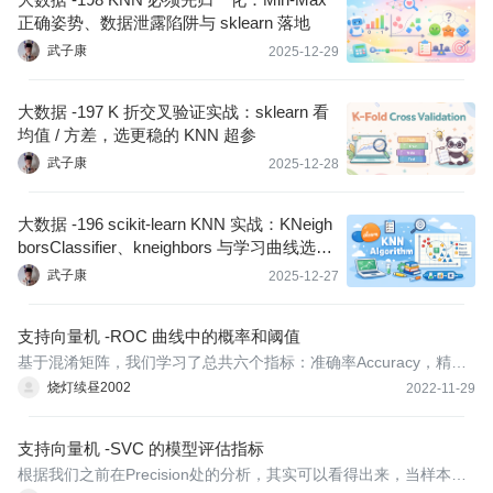
正确姿势、数据泄露陷阱与 sklearn 落地
武子康
2025-12-29
大数据 -197 K 折交叉验证实战：sklearn 看
均值 / 方差，选更稳的 KNN 超参
武子康
2025-12-28
大数据 -196 scikit-learn KNN 实战：KNeigh
borsClassifier、kneighbors 与学习曲线选最
优 案例 1 红酒 案例 2 乳腺癌
武子康
2025-12-27
支持向量机 -ROC 曲线中的概率和阈值
基于混淆矩阵，我们学习了总共六个指标：准确率Accuracy，精确
度Precision，召回率Recall，精确度和召回度的平衡指标F measur
烧灯续昼2002
2022-11-29
e，特异度Speciﬁcity，以及假正率FPR。其中，假正率有一个非常
重要的应用：我们在追求较高的Recall的时候，Precision会下降，
支持向量机 -SVC 的模型评估指标
就是
根据我们之前在Precision处的分析，其实可以看得出来，当样本均