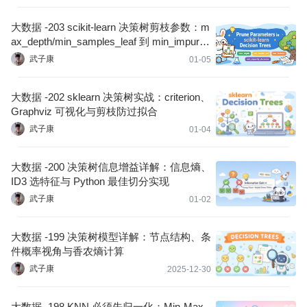
大数据 -203 scikit-learn 决策树剪枝参数：m
ax_depth/min_samples_leaf 到 min_impurity
_decrease
武子康
01-05
大数据 -202 sklearn 决策树实战：criterion、
Graphviz 可视化与剪枝防过拟合
武子康
01-04
大数据 -200 决策树信息增益详解：信息熵、
ID3 选特征与 Python 最佳切分实现
武子康
01-02
大数据 -199 决策树模型详解：节点结构、条
件概率视角与香农熵计算
武子康
2025-12-30
大数据 -198 KNN 必须先归一化：Min-Max