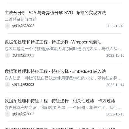
计可解释方差贡献率曲线，以此选择最好的n_components的整数取
值。累积可解释方差贡献率曲线是一条以降维后保留的特征个数为
主成分分析 PCA 与奇异值分解 SVD- 降维的实现方法
横坐标，
二维特征矩阵降维
烧灯续昼2002
2022-11-16
数据预处理和特征工程 - 特征选择 -Wrapper 包装法
包装法也是一个特征选择和算法训练同时进行的方法，与嵌入法十
分相似，它也是依赖于算法自身的选择，比如coef_属性或feature_i
烧灯续昼2002
2022-11-15
mportances_属性来完成特征选择。但不同的是，我们往往使用一
个目标函数作为黑盒来帮助我们选取特征，而不是自己输入某个评
数据预处理和特征工程 - 特征选择 -Embedded 嵌入法
估指标
嵌入法是一种让算法自己决定使用哪些特征的方法，即特征选择和
算法训练同时进行。在使用嵌入法时，我们先使用某些机器学习的
烧灯续昼2002
2022-11-14
算法和模型进行训练，得到各个特征的权值系数，根据权值系数从
大到小选择特征。
数据预处理和特征工程 - 特征选择 - 相关性过滤 - 卡方过滤
方差挑选完毕之后，我们就要考虑下一个问题：相关性了。我们希
望选出与标签相关且有意义的特征，因为这样的特征能够为我们提
烧灯续昼2002
2022-11-13
供大量信息。