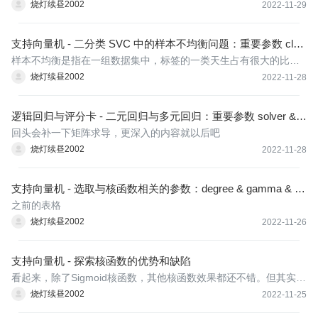
衡过后，假正率会更高，因为有更多紫色点被判断错误，而样本均
烧灯续昼2002
2022-11-29
衡之前，假正率比
支持向量机 - 二分类 SVC 中的样本不均衡问题：重要参数 clas
s_weight
样本不均衡是指在一组数据集中，标签的一类天生占有很大的比
例，但我们有着捕捉出某种特定的分类的需求的状况。比如，我们
烧灯续昼2002
2022-11-28
现在要对潜在犯罪者和普通人进行分类，潜在犯罪者占总人口的比
例是相当低的，也许只有2%左右，98%的人都是普通人，而我们的
逻辑回归与评分卡 - 二元回归与多元回归：重要参数 solver &
目标是要捕
multi_class & class_weight
回头会补一下矩阵求导，更深入的内容就以后吧
烧灯续昼2002
2022-11-28
支持向量机 - 选取与核函数相关的参数：degree & gamma & co
ef0
之前的表格
烧灯续昼2002
2022-11-26
支持向量机 - 探索核函数的优势和缺陷
看起来，除了Sigmoid核函数，其他核函数效果都还不错。但其实rb
f和poly都有自己的弊端，我们使用乳腺癌数据集作为例子来展示一
烧灯续昼2002
2022-11-25
下：