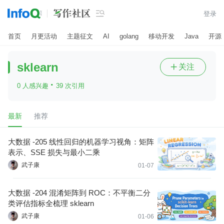

登录
首页
月更活动
主题征文
AI
golang
移动开发
Java
开源
sklearn
关注

·
0 人感兴趣
39 次引用
最新
推荐
大数据 -205 线性回归的机器学习视角：矩阵
表示、SSE 损失与最小二乘
武子康
01-07
大数据 -204 混淆矩阵到 ROC：不平衡二分
类评估指标全梳理 sklearn
武子康
01-06