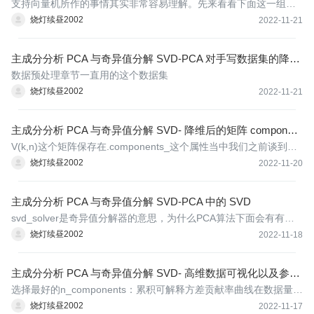
支持向量机所作的事情其实非常容易理解。先来看看下面这一组数
据的分布，这是一组两种标签的数据，两种标签分别由圆和方块代
烧灯续昼2002
2022-11-21
表。支持向量机的分类方法，是在这组分布中找出一个超平面作为
决策边界，使模型在数据上的分类误差尽量接近于小，尤其是在未
主成分分析 PCA 与奇异值分解 SVD-PCA 对手写数据集的降维
知数据集
& 用 PCA 做噪音过滤
数据预处理章节一直用的这个数据集
烧灯续昼2002
2022-11-21
主成分分析 PCA 与奇异值分解 SVD- 降维后的矩阵 component
s_ & inverse_transform
V(k,n)这个矩阵保存在.components_这个属性当中我们之前谈到过
PCA与特征选择的区别，即特征选择后的特征矩阵是可解读的，而P
烧灯续昼2002
2022-11-20
CA降维后的特征矩阵式不可解读的：PCA是将已存在的特征进行压
缩，降维完毕后的特征不是原本的特征矩阵中的任何一个特征，而
主成分分析 PCA 与奇异值分解 SVD-PCA 中的 SVD
是通过某
svd_solver是奇异值分解器的意思，为什么PCA算法下面会有有关
奇异值分解的参数？不是两种算法么？
烧灯续昼2002
2022-11-18
主成分分析 PCA 与奇异值分解 SVD- 高维数据可视化以及参数
n_components
选择最好的n_components：累积可解释方差贡献率曲线在数据量大
于特征维度的时候，我们设置n_components为默认值，可以画出累
烧灯续昼2002
2022-11-17