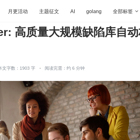
全部标签

月更活动
主题征文
AI
golang
lder: 高质量大规模缺陷库自
penHarmony
算法
学习方法
Web3.0
高
程序员
运维
深度思考
低代码
redis
本文字数：1903 字
阅读完需：约 6 分钟