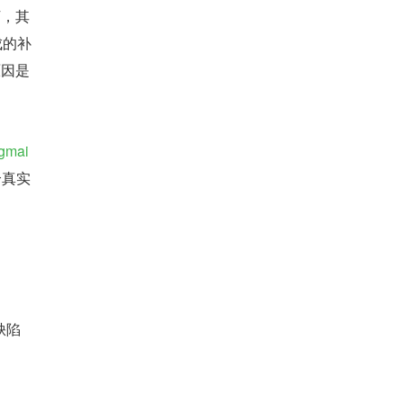
丁，其
成的补
原因是
igmai
个真实
缺陷