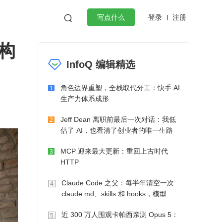
登录
注册

写点什么
动构
效工作
数据库
Python
音视频
InfoQ 编辑精选
golang
微服务架构
flutter
角色边界重塑，全栈取代分工：快手 AI
1
生产力体系成形
Jeff Dean 离职前最后一次对话：我低
2
估了 AI，也看清了创业者的唯一生路
MCP 迎来最大更新：重回上古时代
3
HTTP
Claude Code 之父：每半年清空一次
4
claude.md、skills 和 hooks，模型自
己会想办法
近 300 万人围观卡帕西亲测 Opus 5：
5