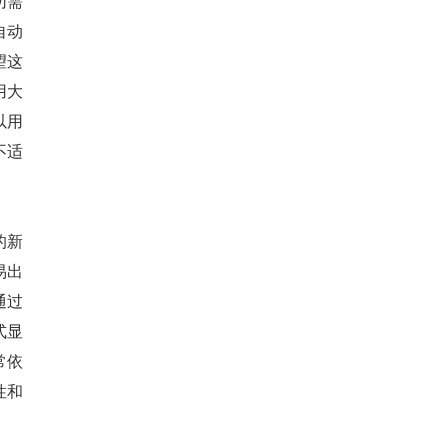
切需
自动
望这
用大
以用
不适
的新
易出
通过
式显
常依
性和