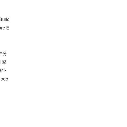
Build
are E
件分
引擎
商业
uodo