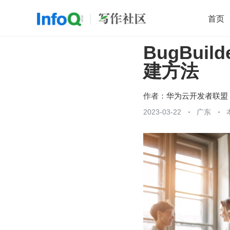
首页
BugBui
移动开发
Java
开源
架构
O
建方法
前端
AI
大数据
团队管理
查看更多

作者：
华为云开发者联盟
2023-03-22
广东