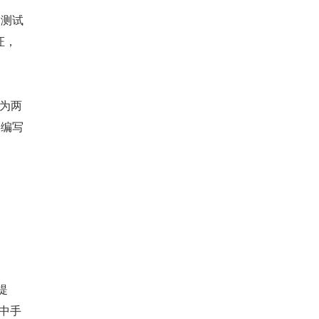
过测试
证，
分为两
类编写
提
 中手