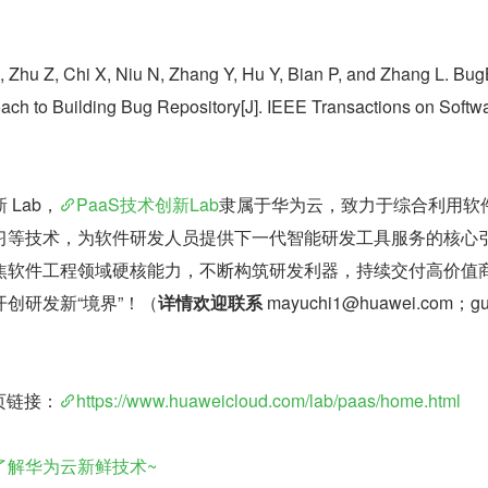
 X, Zhu Z, Chi X, Niu N, Zhang Y, Hu Y, Bian P, and Zhang L. Bug
ach to Building Bug Repository[J]. IEEE Transactions on Softw
 Lab，
PaaS技术创新Lab
隶属于华为云，致力于综合利用软
习等技术，为软件研发人员提供下一代智能研发工具服务的核心
焦软件工程领域硬核能力，不断构筑研发利器，持续交付高价值
创研发新“境界”！（
详情欢迎联系 
mayuchi1@huawei.com；g
主页链接：
https://www.huaweicloud.com/lab/paas/home.html
了解华为云新鲜技术~