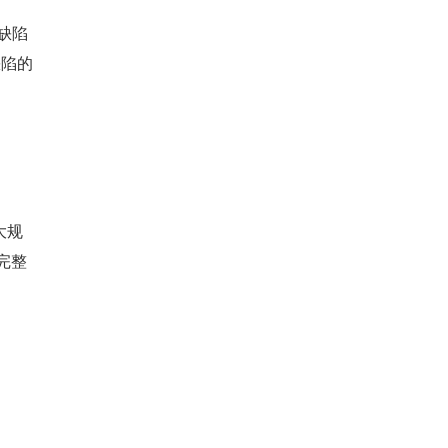
，缺陷
缺陷的
大规
完整