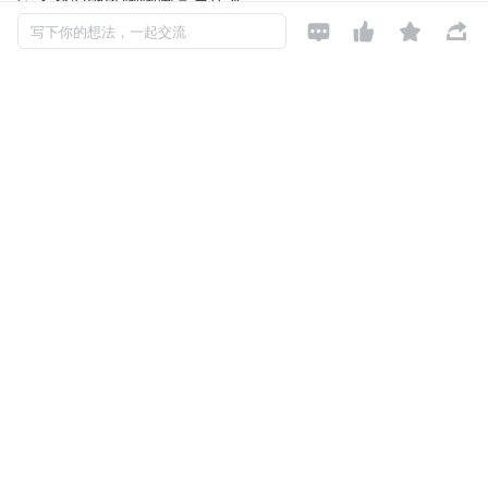




写下你的想法，一起交流
武术中有剑宗与气宗的区别，程序中有算法与心法的区别。
自然，写作术背后也有关键的心法。
愚蠢写作术背后的心法是什么呢？还得从愚蠢写作术的目的
说起。之前讲过，愚蠢写作术的目的是写出烂文章，怎么才
能写出烂文章？除了技巧的因素，还有练习的因素需要考
虑。
让我们减少写作动力，直到放弃写作这回事
，很可能是愚蠢
写作术的终极心法。
因为，如果你一直写一直写，即使写得不行，也可能会有一
点点进步，也可能会从数百篇文章中得到一两篇不错的文