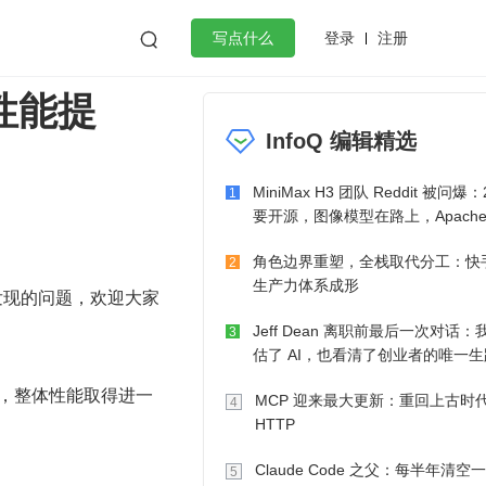
登录
注册

写点什么
和性能提
效工作
数据库
Python
音视频
InfoQ 编辑精选
golang
微服务架构
flutter
MiniMax H3 团队 Reddit 被问爆：
1
要开源，图像模型在路上，Apache-
也在考虑了
角色边界重塑，全栈取代分工：快手
2
生产力体系成形
景下的发现的问题，欢迎大家
Jeff Dean 离职前最后一次对话：
3
估了 AI，也看清了创业者的唯一生
作，整体性能取得进一
MCP 迎来最大更新：重回上古时
4
HTTP
Claude Code 之父：每半年清空
5