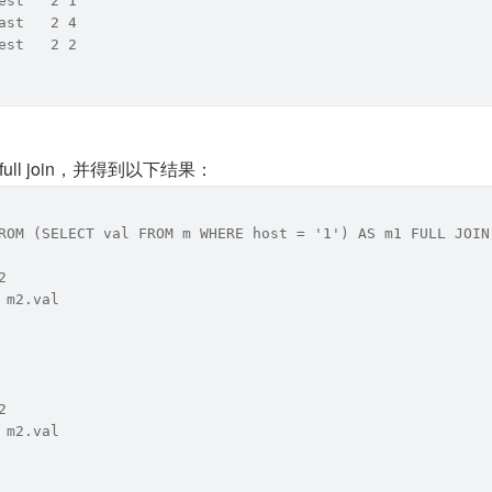
est   2 1
ast   2 4
est   2 2
ll join，并得到以下结果：
ROM (SELECT val FROM m WHERE host = '1') AS m1 FULL JOIN
2
 m2.val
2
 m2.val