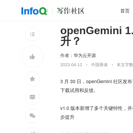
首页
openGemin
移动开发
Java
开源
架构
O

升？
前端
AI
大数据
团队管理
查看更多

作者：
华为云开源

2023-04-12
中国香港
本文字数：

3 月 30 日，openGemini 
下载试用和反馈。

v1.0 版本新增了多个关键特性

步提升