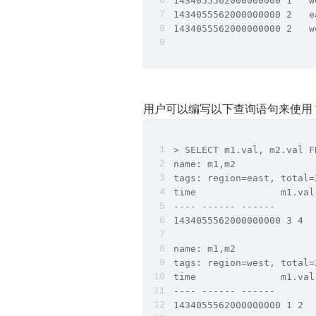
1434055562000000000 1   w
1434055562000000000 2   e
1434055562000000000 2   w
用户可以编写以下查询语句来使用 fu
> SELECT m1.val, m2.val F
name: m1,m2
tags: region=east, total=
time               m1.val
---- ------ ------
1434055562000000000 3 4
name: m1,m2
tags: region=west, total=
time               m1.val
---- ------ ------
1434055562000000000 1 2