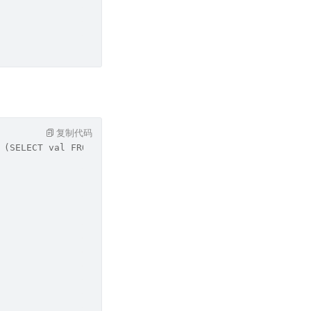
复制代码
 (SELECT val FROM m WHERE host = '2') AS m2 ON (m1.regio