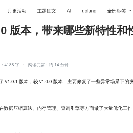
全部标签

月更活动
主题征文
AI
golang
i 1.0 版本，带来哪些新特性
penHarmony
算法
学习方法
Web3.0
高
程序员
运维
深度思考
低代码
redis
4188 字
阅读完需：约 14 分钟
社区发布了 v1.0.1 版本，较 v1.0.0 版本，主要修复了一些异常场
，并在数据压缩算法、内存管理、查询引擎等方面做了大量优化工