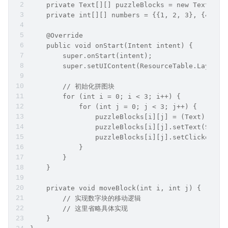
    private Text[][] puzzleBlocks = new Text[3][
    private int[][] numbers = {{1, 2, 3}, {4, 5
    @Override
    public void onStart(Intent intent) {
        super.onStart(intent);
        super.setUIContent(ResourceTable.Layout_
        // 初始化拼图块
        for (int i = 0; i < 3; i++) {
            for (int j = 0; j < 3; j++) {
                puzzleBlocks[i][j] = (Text) find
                puzzleBlocks[i][j].setText(Strin
                puzzleBlocks[i][j].setClickedLis
            }
        }
    }
    private void moveBlock(int i, int j) {
        // 实现数字块的移动逻辑
        // 这里省略具体实现
    }