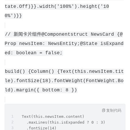
tate.Off)}}.width('100%').height('10
0%')}}
// 新闻卡片组件@Componentstruct NewsCard {@
Prop newsItem: NewsEntity;@State isExpand
ed: boolean = false;
build() {Column() {Text(this.newsItem.tit
le).fontSize(18).fontWeight(FontWeight.Bo
ld).margin({ bottom: 8 })
复制代码
  Text(this.newsItem.content)
    .maxLines(this.isExpanded ? 0 : 3)
    .fontSize(14)