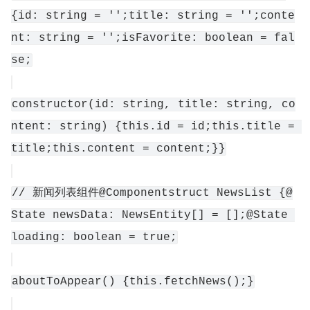
{id: string = '';title: string = '';conte
nt: string = '';isFavorite: boolean = fal
se;
constructor(id: string, title: string, co
ntent: string) {this.id = id;this.title = 
title;this.content = content;}}
// 新闻列表组件@Componentstruct NewsList {@
State newsData: NewsEntity[] = [];@State 
loading: boolean = true;
aboutToAppear() {this.fetchNews();}