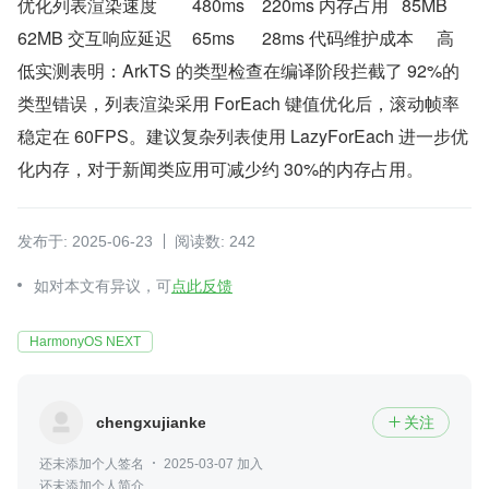
优化列表渲染速度	480ms	220ms 内存占用	85MB	
62MB 交互响应延迟	65ms	28ms 代码维护成本	高	
低实测表明：ArkTS 的类型检查在编译阶段拦截了 92%的
类型错误，列表渲染采用 ForEach 键值优化后，滚动帧率
稳定在 60FPS。建议复杂列表使用 LazyForEach 进一步优
化内存，对于新闻类应用可减少约 30%的内存占用。
发布于: 2025-06-23
阅读数: 242
如对本文有异议，可
点此反馈
HarmonyOS NEXT
chengxujianke
关注

还未添加个人签名
2025-03-07 加入
还未添加个人简介