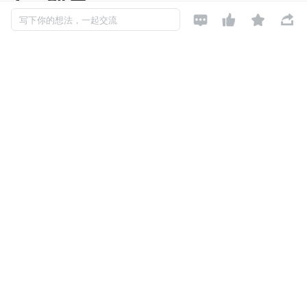




写下你的想法，一起交流
一个孤独的小人，面对巨大的地球站在那里，这就是微信的
启动画面，许多人对此非常熟悉。而知道画面里是非洲，就
不是那么容易了。这是因为图片里的地球为云团笼罩，只露
出一部分地貌特征，需要对世界地图比较熟悉的有心人才能
发现这一点。