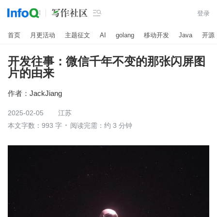

登录
首页
月更活动
主题征文
AI
golang
移动开发
Java
开源
开发往事：微信千年不变的那张闪屏图
片的由来
作者：
JackJiang
2025-02-05
江苏
本文字数：993 字
阅读完需：约 3 分钟