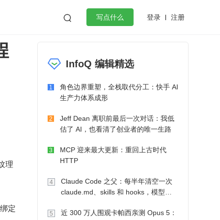
登录
注册

写点什么
程
效工作
数据库
Python
音视频
InfoQ 编辑精选
golang
微服务架构
flutter
角色边界重塑，全栈取代分工：快手 AI
1
生产力体系成形
Jeff Dean 离职前最后一次对话：我低
2
估了 AI，也看清了创业者的唯一生路
MCP 迎来最大更新：重回上古时代
3
HTTP
 纹理
Claude Code 之父：每半年清空一次
4
claude.md、skills 和 hooks，模型自
己会想办法
的绑定
近 300 万人围观卡帕西亲测 Opus 5：
5