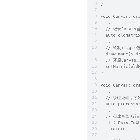
}
void Canvas::dr
  ...
  // 记录Canva
  auto oldMatri
  ...
  // 绘制image
  drawImage(std
  // 还原Canvas
  setMatrix(old
}
void Canvas::dr
  ...
  // 纹理处理，序列
  auto processo
  ...
  // 创建画笔Pain
  if (!PaintToG
    return;
  }