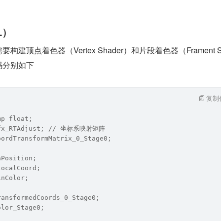
L）
构建顶点着色器（Vertex Shader）和片段着色器（Frament S
码分别如下
复制
mp float;
gfx_RTAdjust; // 坐标系映射矩阵
oordTransformMatrix_0_Stage0; 
aPosition;
localCoord;
inColor;
ransformedCoords_0_Stage0;
olor_Stage0;