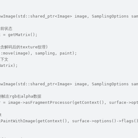
awImage(std::shared_ptr<Image> image, SamplingOptions sa
s当前状态
x = getMatrix();
(包含解码后的texture纹理)
::move(image), sampling, paint);
上下文
Matrix);
awImage(std::shared_ptr<Image> image, SamplingOptions sa
帧左rgb右alpha数据
r = image->asFragmentProcessor(getContext(), surface->op
t
LPaintWithImage(getContext(), surface->options()->flags(