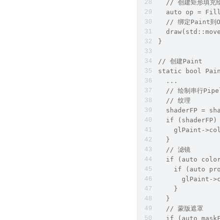
  // 创建矩形填充绘
  auto op = Fil
  // 绑定Paint
  draw(std::mov
}
// 创建Paint
static bool Pai
  ...
  // 绘制串行Pipe
  // 纹理
  shaderFP = sh
  if (shaderFP)
    glPaint->co
  } 
  // 滤镜
  if (auto colo
    if (auto pr
      glPaint->
    } 
  }
  // 蒙版遮罩
  if (auto mask