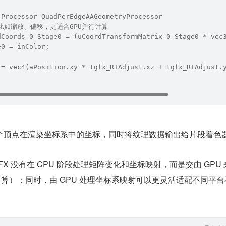
 Processor QuadPerEdgeAAGeometryProcessor
，比如缩放、偏移，更适合GPU并行计算
dCoords_0_Stage0 = (uCoordTransformMatrix_0_Stage0 * vec
e0 = inColor;
 = vec4(aPosition.xy * tgfx_RTAdjust.xz + tgfx_RTAdjust.
个顶点在渲染坐标系中的坐标，同时将纹理数据输出给片段着色
X 没有在 CPU 阶段处理矩阵变化和坐标映射，而是交由 GPU 
阵计算）；同时，由 GPU 处理坐标系映射可以更灵活适配不同平