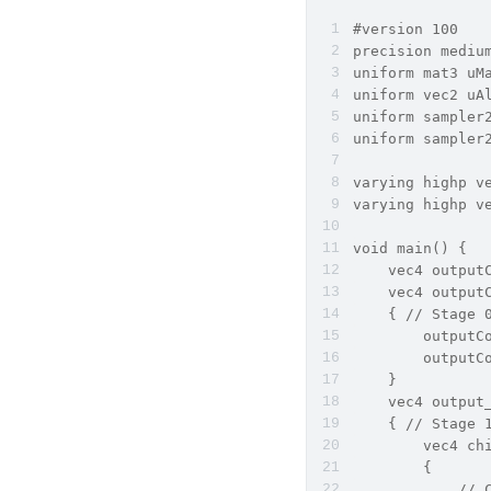
#version 100
precision mediu
uniform mat3 u
uniform vec2 u
uniform sampler
uniform sampler
varying highp v
varying highp v
void main() {
    vec4 output
    vec4 output
    { // Stage 
        outputC
        outputC
    }
    vec4 output
    { // Stage 
        vec4 ch
        {
            // 