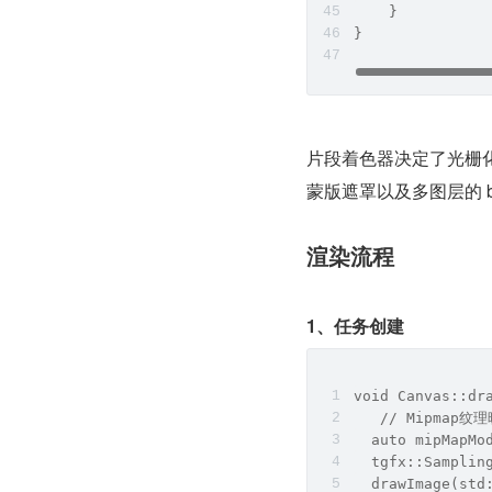
    }
}
片段着色器决定了光栅化后
蒙版遮罩以及多图层的 b
渲染流程
1、任务创建
void Canvas::dr
   // Mipmap纹
  auto mipMapMo
  tgfx::Samplin
  drawImage(std