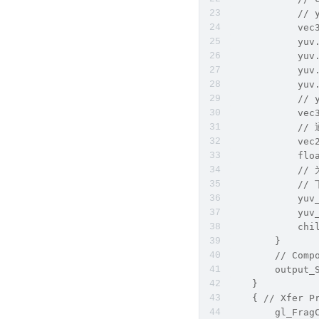
            
            vec
            yuv
            yuv
            yuv
            yuv
            //
            vec
            
            vec
            flo
           
            /
            yuv
            yuv
            chi
        }
        // Comp
        output_
    }
    { // Xfer P
        gl_Frag