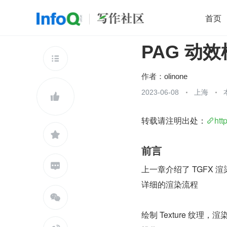
首页
PAG 动
移动开发
Java
开源
架构
O

前端
AI
大数据
团队管理
作者：
olinone
查看更多
2023-06-08
上海


转载请注明出处：
htt

前言

上一章介绍了 TGFX 渲染
详细的渲染流程

绘制 Texture 纹