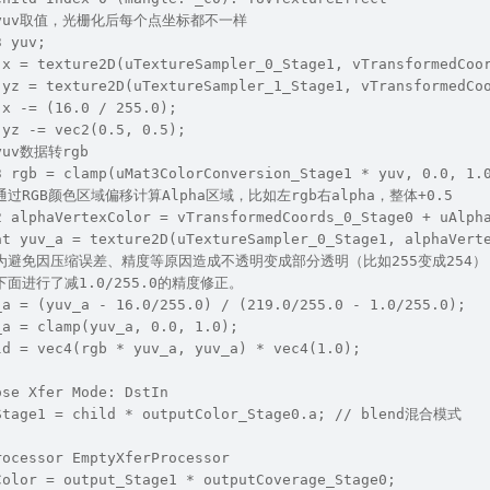
// yuv取值，光栅化后每个点坐标都不一样
3 yuv;
.x = texture2D(uTextureSampler_0_Stage1, vTransformedCoo
.yz = texture2D(uTextureSampler_1_Stage1, vTransformedCo
.x -= (16.0 / 255.0);
.yz -= vec2(0.5, 0.5);
 yuv数据转rgb
3 rgb = clamp(uMat3ColorConversion_Stage1 * yuv, 0.0, 1.
// 通过RGB颜色区域偏移计算Alpha区域，比如左rgb右alpha，整体+0.5
2 alphaVertexColor = vTransformedCoords_0_Stage0 + uAlph
at yuv_a = texture2D(uTextureSampler_0_Stage1, alphaVert
 // 为避免因压缩误差、精度等原因造成不透明变成部分透明（比如255变成254）
/ 下面进行了减1.0/255.0的精度修正。
_a = (yuv_a - 16.0/255.0) / (219.0/255.0 - 1.0/255.0);
_a = clamp(yuv_a, 0.0, 1.0); 
ld = vec4(rgb * yuv_a, yuv_a) * vec4(1.0);
ose Xfer Mode: DstIn
Stage1 = child * outputColor_Stage0.a; // blend混合模式
rocessor EmptyXferProcessor
Color = output_Stage1 * outputCoverage_Stage0;