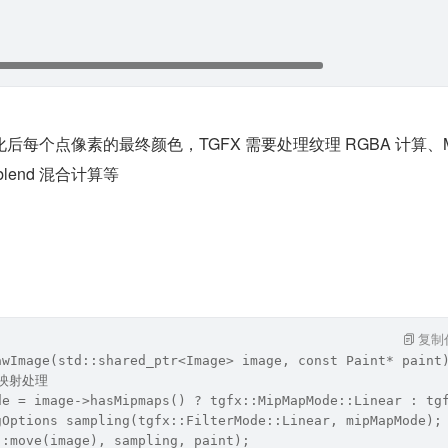
每个点像素的最终颜色，TGFX 需要处理纹理 RGBA 计算、Ma
lend 混合计算等
复制
awImage(std::shared_ptr<Image> image, const Paint* paint
理映射处理
de = image->hasMipmaps() ? tgfx::MipMapMode::Linear : tg
gOptions sampling(tgfx::FilterMode::Linear, mipMapMode);
::move(image), sampling, paint);