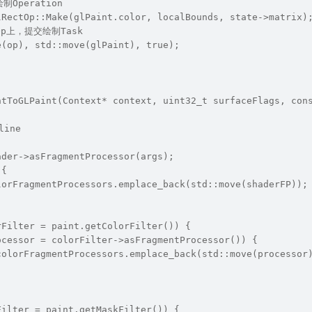
制Operation
lRectOp::Make(glPaint.color, localBounds, state->matrix)
到Op上，提交绘制Task
e(op), std::move(glPaint), true);
ntToGLPaint(Context* context, uint32_t surfaceFlags, con
line
ader->asFragmentProcessor(args);
 {
lorFragmentProcessors.emplace_back(std::move(shaderFP));
rFilter = paint.getColorFilter()) {
ocessor = colorFilter->asFragmentProcessor()) {
colorFragmentProcessors.emplace_back(std::move(processor
Filter = paint.getMaskFilter()) {