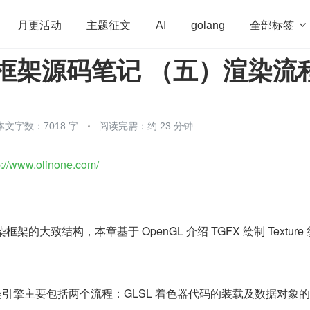
全部标签

月更活动
主题征文
AI
golang
效框架源码笔记 （五）渲染流
penHarmony
算法
学习方法
Web3.0
高
程序员
运维
深度思考
低代码
redis
本文字数：7018 字
阅读完需：约 23 分钟
p://www.olinone.com/
框架的大致结构，本章基于 OpenGL 介绍 TGFX 绘制 Texture
理，渲染引擎主要包括两个流程：GLSL 着色器代码的装载及数据对象