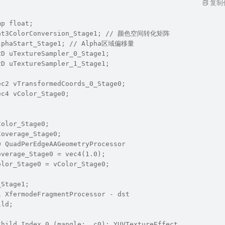
复制
mp float;
Mat3ColorConversion_Stage1; // 颜色空间转化矩阵
AlphaStart_Stage1; // Alpha区域偏移量
2D uTextureSampler_0_Stage1;
2D uTextureSampler_1_Stage1;
ec2 vTransformedCoords_0_Stage0;
ec4 vColor_Stage0;
Color_Stage0;
Coverage_Stage0;
0 QuadPerEdgeAAGeometryProcessor
overage_Stage0 = vec4(1.0);
olor_Stage0 = vColor_Stage0;
_Stage1;
1 XfermodeFragmentProcessor - dst
ild;
Child Index 0 (mangle: _c0): YUVTextureEffect