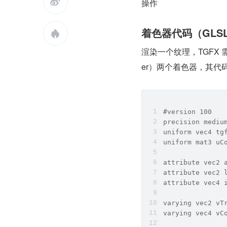

操作
着色器代码（GLS

渲染一个纹理，TGFX 需要
er）两个着色器，其代
#version 100
precision mediu
uniform vec4 t
uniform mat3 uC
attribute vec2 
attribute vec2 
attribute vec4 
varying vec2 vT
varying vec4 vC