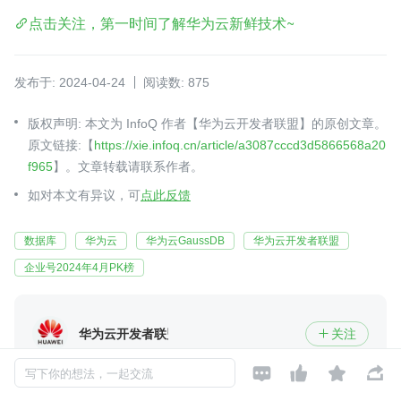
点击关注，第一时间了解华为云新鲜技术~
发布于: 2024-04-24
阅读数: 875
版权声明: 本文为 InfoQ 作者【华为云开发者联盟】的原创文章。
原文链接:【
https://xie.infoq.cn/article/a3087cccd3d5866568a20
f965
】。文章转载请联系作者。
如对本文有异议，可
点此反馈
数据库
华为云
华为云GaussDB
华为云开发者联盟
企业号2024年4月PK榜
华为云开发者联盟
关注





提供全面深入的云计算技术干货
2020-07-14 加入
写下你的想法，一起交流
生于云，长于云，让开发者成为决定性力量