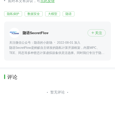
如对本文有异议，可
点此反馈
隐私保护
数据安全
大模型
隐语
隐语SecretFlow
关注

关注微信公众号：隐语的小剧场
2022-08-01 加入
隐语SecretFlow是蚂蚁自主研发的隐私计算开源框架，内置MPC、
TEE、同态等多种密态计算虚拟设备供灵活选择。同时我们专注于隐私
计算领域任何前沿技术、最新动态、行业资讯，隐语期待您的加入！
评论
暂无评论