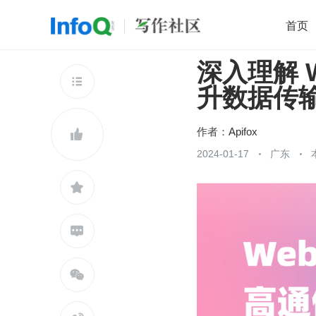
首页
深入理解 W
移动开发
Java
开源
架构
O

升数据传
前端
AI
大数据
团队管理
查看更多

作者：
Apifox

2024-01-17
广东


