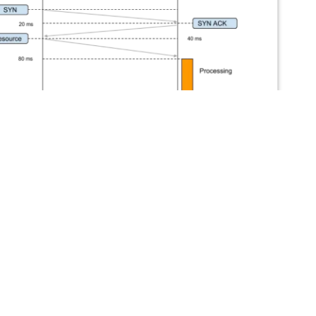
 ACK 的必要性
的世界中，没有 ACK 机制的存在可能导致许多问题的出现。首先，数据
状况引起，且无法确认接收者是否已经收到了数据。接着是讯息
生在发送者在未接收到确认反馈的情况下重传消息，导致传输中
顺序问题可能因为网络环境复杂而引发，当消息乱序到达接收端
。