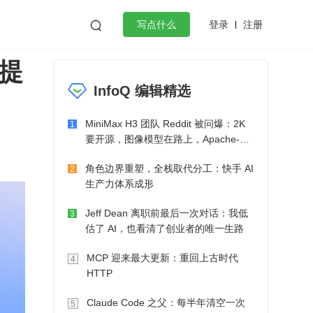
登录
注册

写点什么
术提
效工作
数据库
Python
音视频
InfoQ 编辑精选
golang
微服务架构
flutter
MiniMax H3 团队 Reddit 被问爆：2K
1
要开源，图像模型在路上，Apache-2.0
也在考虑了
角色边界重塑，全栈取代分工：快手 AI
2
生产力体系成形
Jeff Dean 离职前最后一次对话：我低
3
估了 AI，也看清了创业者的唯一生路
MCP 迎来最大更新：重回上古时代
4
HTTP
Claude Code 之父：每半年清空一次
5