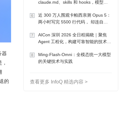
claude.md、skills 和 hooks，模型自
己会想办法
近 300 万人围观卡帕西亲测 Opus 5：
6
两小时写完 5500 行代码， 却连自己
写的游戏都玩不了
AICon 深圳 2026 全日程揭晓｜聚焦
7
Agent 工程化，构建可靠智能的技术路
径
务器
Ming-Flash-Omni：全模态统一大模型
8
的关键技术与实践
是，
拥
发送的
查看更多 InfoQ 精选内容 >