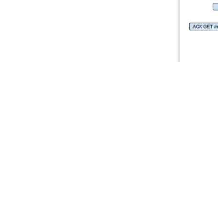
WebSocket
在 WebSocket 
失可能由不确定的网络
被重复发送的情况，发
据冗余。最后，消息的
能会导致处理上的混淆