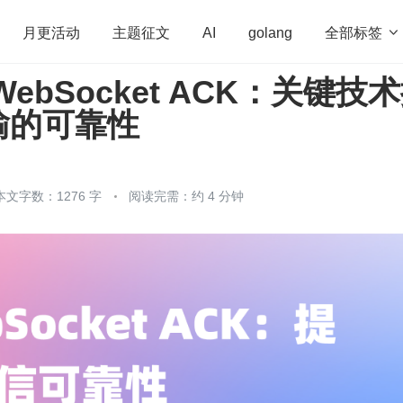
全部标签

月更活动
主题征文
AI
golang
ebSocket ACK：关键技
penHarmony
算法
学习方法
Web3.0
高
输的可靠性
程序员
运维
深度思考
低代码
redis
本文字数：1276 字
阅读完需：约 4 分钟