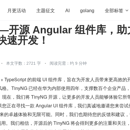
全部标签

月更活动
主题征文
AI
golang
——开源 Angular 组件库，
penHarmony
算法
学习方法
Web3.0
高
用快速开发！
程序员
运维
深度思考
低代码
redis
本文字数：2721 字
阅读完需：约 9 分钟
lar + TypeScript 的前端 UI 组件库，旨在为开发人员带来更高效的
格。TinyNG 已经在华为内部使用四年，支撑数百个企业产品
现在，我们将 TinyNG 开源，让更多的开发人员能够体验它所
正在寻找一款 Angular UI 组件库，我们真诚地邀请您来尝试
所带来的卓越体验和无限可能。同时，我们也期待您的反馈和建议，让
易用。我们相信，开源后的 TinyNG 将会得到更多的注重和关注