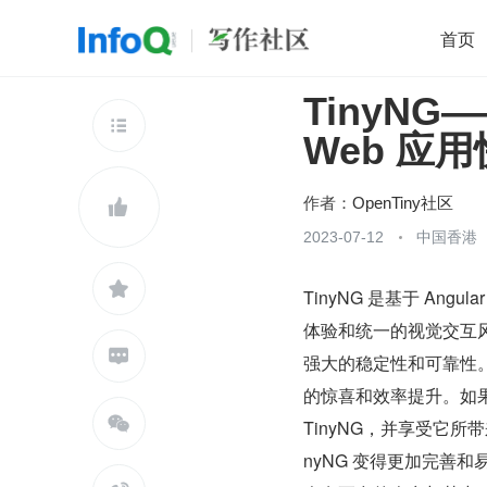
首页
TinyNG
移动开发
Java
开源
架构
O

Web 应
前端
AI
大数据
团队管理
查看更多

作者：
OpenTiny社区

2023-07-12
中国香港

TinyNG 是基于 Angu
体验和统一的视觉交互风

强大的稳定性和可靠性。
的惊喜和效率提升。如果您

TinyNG，并享受它
nyNG 变得更加完善和