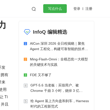
登录
注册

写点什么
助力
效工作
数据库
Python
音视频
InfoQ 编辑精选
golang
微服务架构
flutter
AICon 深圳 2026 全日程揭晓｜聚焦
1
Agent 工程化，构建可靠智能的技术路
径
Ming-Flash-Omni：全模态统一大模型
2
的关键技术与实践
开发
，拥有
FDE 又不够了
3
带来
GPT-5.6 当老板：买假用户、被
4
使用 
Chrome 干崩 3 小时，烧掉 3 亿
 Ti
Token 收入却为 0
给 Agent 装上方向盘和刹车，Harness
5
，并且
时代的工程新范式