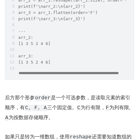
arr_2 = arr_1.reshape((arr_1.size), order='F')
print(f'\narr_2:\n{arr_2}')
arr_3 = arr_1.flatten(order='F')
print(f'\narr_3:\n{arr_3}')
---
arr_2:
[1 3 5 2 4 6]
arr_3:
[1 3 5 2 4 6]
后方那个形参
是一个可选参数，是读取元素的索引
order
顺序，有
三个固定值。
为行有限，
为列有限, 
C, F, A
C
F
为按数据存储顺序。
A
如果只是转为一维数组，使用
还需要知道数组的
reshape