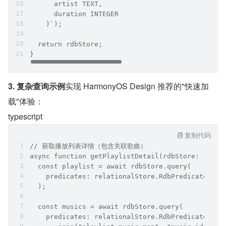
      artist TEXT,
      duration INTEGER
    )`);
  return rdbStore;
}
3. 复杂查询示例
实现 HarmonyOS Design 推荐的"快速加
载"体验：
typescript
复制代码
// 获取播放列表详情（包含关联歌曲）
async function getPlaylistDetail(rdbStore: relat
  const playlist = await rdbStore.query(
    predicates: relationalStore.RdbPredicates("p
  );
  const musics = await rdbStore.query(
    predicates: relationalStore.RdbPredicates("m