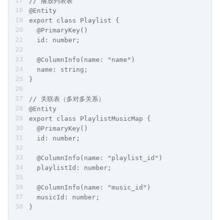
// 播放列表表
@Entity
export class Playlist {
  @PrimaryKey()
  id: number;
  @ColumnInfo(name: "name")
  name: string;
}
// 关联表（多对多关系）
@Entity
export class PlaylistMusicMap {
  @PrimaryKey()
  id: number;
  @ColumnInfo(name: "playlist_id")
  playlistId: number;
  @ColumnInfo(name: "music_id")
  musicId: number;
}