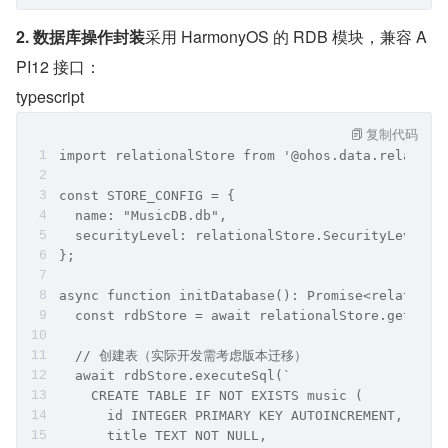
2. 数据库操作封装
采用 HarmonyOS 的 RDB 模块，兼容 A
PI12 接口：
typescript
复制代码
import relationalStore from '@ohos.data.relation
const STORE_CONFIG = {
  name: "MusicDB.db",
  securityLevel: relationalStore.SecurityLevel.S
};
async function initDatabase(): Promise<relationa
  const rdbStore = await relationalStore.getRdbS
  // 创建表（实际开发需考虑版本迁移）
  await rdbStore.executeSql(`
    CREATE TABLE IF NOT EXISTS music (
      id INTEGER PRIMARY KEY AUTOINCREMENT,
      title TEXT NOT NULL,