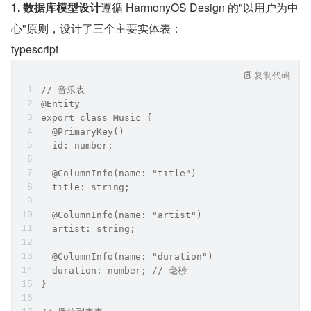
1. 数据库模型设计
遵循 HarmonyOS Design 的"以用户为中
心"原则，设计了三个主要实体表：
typescript
复制代码
// 音乐表
@Entity
export class Music {
  @PrimaryKey()
  id: number;
  @ColumnInfo(name: "title")
  title: string;
  @ColumnInfo(name: "artist")
  artist: string;
  @ColumnInfo(name: "duration")
  duration: number; // 毫秒
}