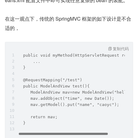
eans.xml 配置文件中即可实现任意复杂的 bean 的装配。
在这一观点下，传统的 SpringMVC 框架的如下设计是不合
适的，
复制代码
  public void myMethod(HttpServletRequest reques
      ...
  }
  @RequestMapping("/test")
  public ModelAndView test(){
     ModelAndView mav=new ModelAndView("hello");
     mav.addObject("time", new Date());
     mav.getModel().put("name", "caoyc");
     return mav;
  }