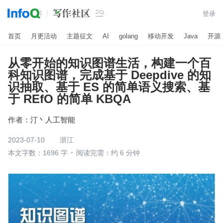

登录
首页
月更活动
主题征文
AI
golang
移动开发
Java
开源
从零开始的知识图谱生活，构建一个百
科知识图谱，完成基于 Deepdive 的知
识抽取、基于 ES 的简单语义搜索、基
于 REfO 的简单 KBQA
作者：
汀丶人工智能
2023-07-10
浙江
本文字数：1696 字
阅读完需：约 6 分钟