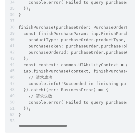
    console.error(`Failed to query purchases. Co
  });
}
finishPurchase(purchaseOrder: PurchaseOrderPaylo
  const finishPurchaseParam: iap.FinishPurchaseP
    productType: purchaseOrder.productType,
    purchaseToken: purchaseOrder.purchaseToken,
    purchaseOrderId: purchaseOrder.purchaseOrder
  };
  const context: common.UIAbilityContext = getCo
  iap.finishPurchase(context, finishPurchasePara
    // 请求成功
    console.info('Succeeded in finishing purchas
  }).catch((err: BusinessError) => {
    // 请求失败
    console.error(`Failed to query purchases. Co
  });
}