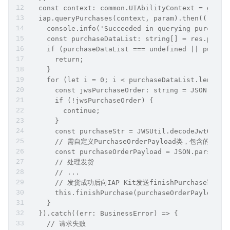
  const context: common.UIAbilityContext = getCo
  iap.queryPurchases(context, param).then((res: 
    console.info('Succeeded in querying purchase
    const purchaseDataList: string[] = res.purch
    if (purchaseDataList === undefined || purcha
      return;
    }
    for (let i = 0; i < purchaseDataList.length;
      const jwsPurchaseOrder: string = JSON.pars
      if (!jwsPurchaseOrder) {
        continue;
      }
      const purchaseStr = JWSUtil.decodeJwtObj(j
      // 需自定义PurchaseOrderPayload类，包含的信息请参
      const purchaseOrderPayload = JSON.parse(pu
      // 处理发货
      // ...
      // 发货成功后向IAP Kit发送finishPurchase
      this.finishPurchase(purchaseOrderPayload);
    }
  }).catch((err: BusinessError) => {
    // 请求失败