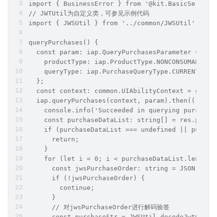
import { BusinessError } from '@kit.BasicService
// JWTUtil为自定义类，可参见示例代码
import { JWSUtil } from '../common/JWSUtil';
queryPurchases() {
  const param: iap.QueryPurchasesParameter = {
    productType: iap.ProductType.NONCONSUMABLE,
    queryType: iap.PurchaseQueryType.CURRENT_ENT
  };
  const context: common.UIAbilityContext = getCo
  iap.queryPurchases(context, param).then((res: 
    console.info('Succeeded in querying purchase
    const purchaseDataList: string[] = res.purch
    if (purchaseDataList === undefined || purcha
      return;
    }
    for (let i = 0; i < purchaseDataList.length;
      const jwsPurchaseOrder: string = JSON.pars
      if (!jwsPurchaseOrder) {
        continue;
      }
      // 对jwsPurchaseOrder进行解码验签
      const purchaseStr = JWSUtil.decodeJwtObj(j