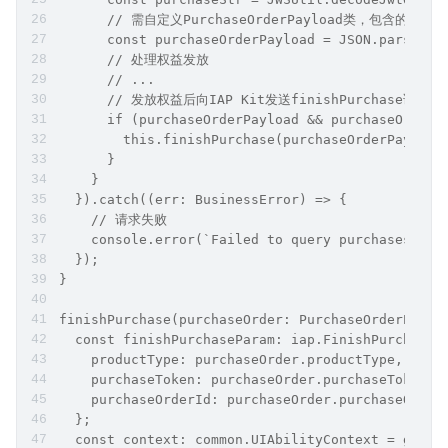
      // 需自定义PurchaseOrderPayload类，包含的信息请参
      const purchaseOrderPayload = JSON.parse(pu
      // 处理权益发放
      // ...
      // 发放权益后向IAP Kit发送finishPurchase
      if (purchaseOrderPayload && purchaseOrderP
        this.finishPurchase(purchaseOrderPayload
      }
    }
  }).catch((err: BusinessError) => {
    // 请求失败
    console.error(`Failed to query purchases. Co
  });
}
finishPurchase(purchaseOrder: PurchaseOrderPaylo
  const finishPurchaseParam: iap.FinishPurchaseP
    productType: purchaseOrder.productType,
    purchaseToken: purchaseOrder.purchaseToken,
    purchaseOrderId: purchaseOrder.purchaseOrder
  };
  const context: common.UIAbilityContext = getCo