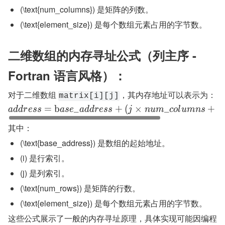
(\text{num_columns}) 是矩阵的列数。
(\text{element_size}) 是每个数组元素占用的字节数。
二维数组的内存寻址公式（列主序 - 
Fortran 语言风格）：
对于二维数组 
，其内存地址可以表示为：
matrix[i][j]
=
b
_
+
(
×
_
+
)
a
d
d
r
e
s
s
a
s
e
a
d
d
r
e
s
s
j
n
u
m
c
o
l
u
m
n
s
i
其中：
(\text{base_address}) 是数组的起始地址。
(i) 是行索引。
(j) 是列索引。
(\text{num_rows}) 是矩阵的行数。
(\text{element_size}) 是每个数组元素占用的字节数。
这些公式展示了一般的内存寻址原理，具体实现可能因编程