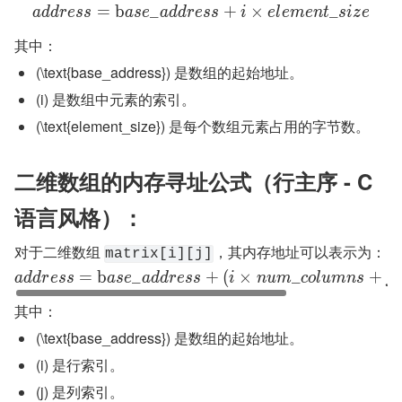
=
b
_
+
×
_
a
d
d
r
e
s
s
a
s
e
a
d
d
r
e
s
s
i
e
l
e
m
e
n
t
s
i
z
e
其中：
(\text{base_address}) 是数组的起始地址。
(i) 是数组中元素的索引。
(\text{element_size}) 是每个数组元素占用的字节数。
二维数组的内存寻址公式（行主序 - C 
语言风格）：
对于二维数组 
，其内存地址可以表示为：
matrix[i][j]
=
b
_
+
(
×
_
+
)
a
d
d
r
e
s
s
a
s
e
a
d
d
r
e
s
s
i
n
u
m
c
o
l
u
m
n
s
j
其中：
(\text{base_address}) 是数组的起始地址。
(i) 是行索引。
(j) 是列索引。