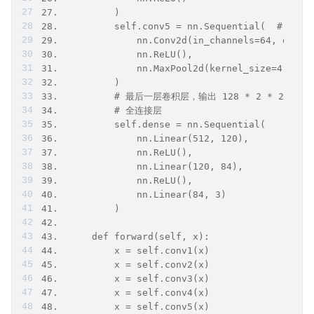
27.          )  
28.          self.conv5 = nn.Sequential(  # 输入 
29.              nn.Conv2d(in_channels=64, out_c
30.              nn.ReLU(),  
31.              nn.MaxPool2d(kernel_size=4, str
32.          )                             
33.          # 最后一层卷积层，输出 128 * 2 * 2   
34.          # 全连接层  
35.          self.dense = nn.Sequential(  
36.              nn.Linear(512, 120),  
37.              nn.ReLU(),  
38.              nn.Linear(120, 84),  
39.              nn.ReLU(),  
40.              nn.Linear(84, 3)  
41.          )  
42.    
43.      def forward(self, x):  
44.          x = self.conv1(x)  
45.          x = self.conv2(x)  
46.          x = self.conv3(x)  
47.          x = self.conv4(x)  
48.          x = self.conv5(x)  