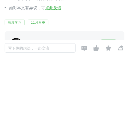
如对本文有异议，可
点此反馈
深度学习
11月月更
Studying_swz
关注





写下你的想法，一起交流
还未添加个人签名
2020-12-23 加入
还未添加个人简介
评论
暂无评论
Copyright © 2026, Geekbang Technology Ltd. All rights reserved. 极客邦控
股（北京）有限公司