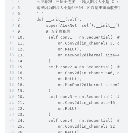
4.      五层卷积，三层全连接  (输入图片大小是 C x H x W  -
5.      这里因为图片大小是64*64，所以这里重新改变了各
6.      '''   
7.      def __init__(self):  
8.          super(ALexNet, self).__init__()  
9.          # 五个卷积层  
10.          self.conv1 = nn.Sequential(  # 输入 
11.              nn.Conv2d(in_channels=3, out_ch
12.              nn.ReLU(),  
13.              nn.MaxPool2d(kernel_size=4, str
14.          )  
15.          self.conv2 = nn.Sequential(  # 输入
16.              nn.Conv2d(in_channels=6, out_ch
17.              nn.ReLU(),  
18.              nn.MaxPool2d(kernel_size=2, str
19.          )  
20.          self.conv3 = nn.Sequential(  # 输入 
21.              nn.Conv2d(in_channels=16, out_c
22.              nn.ReLU()  
23.          )  
24.          self.conv4 = nn.Sequential(  # 输入 
25.              nn.Conv2d(in_channels=32, out_c
26.              nn.ReLU()  