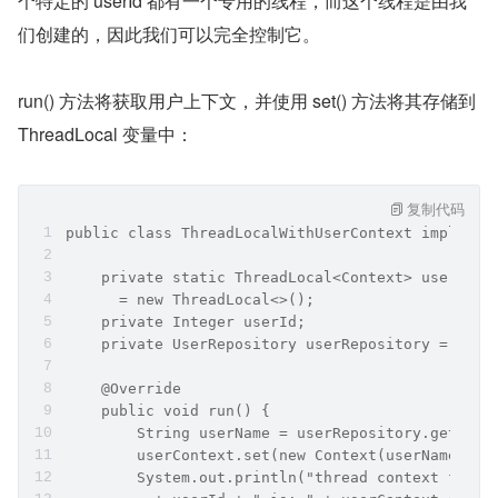
个特定的 userId 都有一个专用的线程，而这个线程是由我
们创建的，因此我们可以完全控制它。
run() 方法将获取用户上下文，并使用 set() 方法将其存储到 
ThreadLocal 变量中：
复制代码
public class ThreadLocalWithUserContext implemen
    private static ThreadLocal<Context> userCont
      = new ThreadLocal<>();
    private Integer userId;
    private UserRepository userRepository = new 
    @Override
    public void run() {
        String userName = userRepository.getUser
        userContext.set(new Context(userName));
        System.out.println("thread context for g