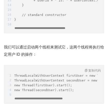
          + userId + " is: " + userContext.get()
    }
    // standard constructor
}
我们可以通过启动两个线程来测试它，这两个线程将执行给
定用户 ID 的操作：
复制代码
ThreadLocalWithUserContext firstUser = new Threa
ThreadLocalWithUserContext secondUser = new Thre
new Thread(firstUser).start();
new Thread(secondUser).start();