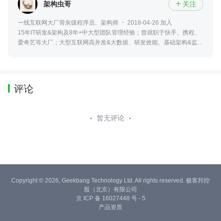
架构虫哥
关注

一线互联网大厂骨灰级程序员、架构师
2018-04-26 加入
15年IT研发&架构及8年+中大型团队管理经验；曾就职于快手、携程、
爱奇艺等大厂；大型互联网高并发&大数据、研发效能、基础架构&监
控、社交&直播、IOT及ToB企业数字化&信息化、Paas&Saas、研发效
能及DevOps经验
评论
暂无评论
Copyright © 2026, Geekbang Technology Ltd. All rights reserved. 极客邦控
股（北京）有限公司
京 ICP 备 16027448 号 - 5
产品资质