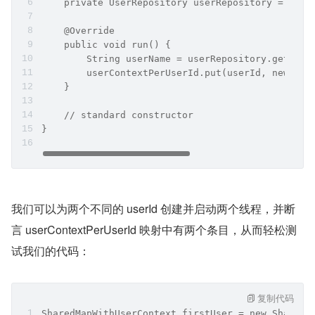
    private UserRepository userRepository = new 
    @Override
    public void run() {
        String userName = userRepository.getUser
        userContextPerUserId.put(userId, new Con
    }
    // standard constructor
}
我们可以为两个不同的 userId 创建并启动两个线程，并断
言 userContextPerUserId 映射中有两个条目，从而轻松测
试我们的代码：
复制代码
SharedMapWithUserContext firstUser = new SharedM