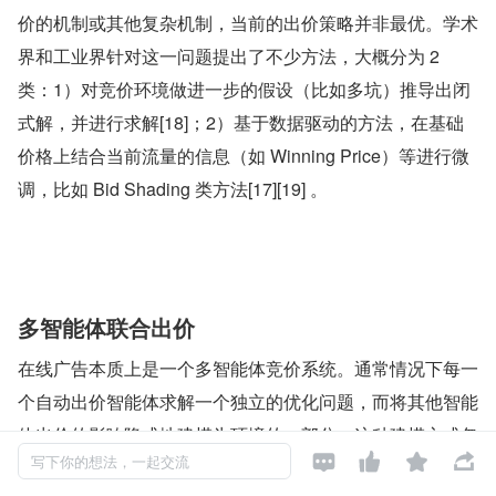
价的机制或其他复杂机制，当前的出价策略并非最优。学术
界和工业界针对这一问题提出了不少方法，大概分为 2 
类：1）对竞价环境做进一步的假设（比如多坑）推导出闭
式解，并进行求解[18]；2）基于数据驱动的方法，在基础
价格上结合当前流量的信息（如 Winning Price）等进行微
调，比如 Bid Shading 类方法[17][19] 。
多智能体联合出价
在线广告本质上是一个多智能体竞价系统。通常情况下每一
个自动出价智能体求解一个独立的优化问题，而将其他智能
体出价的影响隐式地建模为环境的一部分。这种建模方式忽




写下你的想法，一起交流
略了在线广告的动态博弈，即最终的拍卖结果取决于所有智