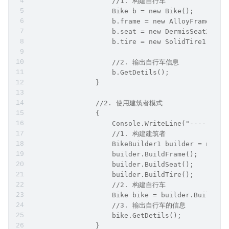
                    //1. 构建自行车
                    Bike b = new Bike();
                    b.frame = new AlloyFrame1();
                    b.seat = new DermisSeat2();
                    b.tire = new SolidTire1();
                    //2. 输出自行车信息
                    b.GetDetils();
                }
                //2. 使用建筑者模式
                {
                    Console.WriteLine("-----
                    //1. 构建建筑者
                    BikeBuilder1 builder = new B
                    builder.BuildFrame();
                    builder.BuildSeat();
                    builder.BuildTire();
                    //2. 构建自行车
                    Bike bike = builder.Build();
                    //3. 输出自行车的信息
                    bike.GetDetils();
                }