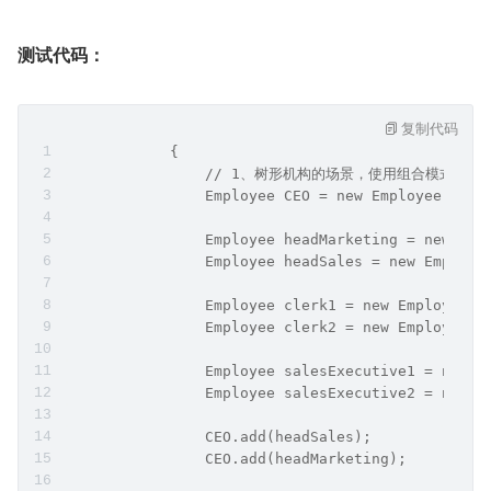
测试代码：
复制代码
            {
                // 1、树形机构的场景，使用组合模式
                Employee CEO = new Employee("张三
                Employee headMarketing = new E
                Employee headSales = new Emplo
                Employee clerk1 = new Employee
                Employee clerk2 = new Employee
                Employee salesExecutive1 = new 
                Employee salesExecutive2 = new 
                CEO.add(headSales);
                CEO.add(headMarketing);