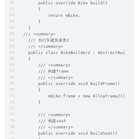
        public override Bike Build()
        {
            return mBike;
        }
    }
  /// <summary>
    /// 自行车建筑者类2
    /// </summary>
    public class BikeBuilder2 : AbstractBuilder
    {
        /// <summary>
        /// 构建frame
        /// </summary>
        public override void BuildFrame()
        {
            mBike.frame = new AlloyFrame2();
        }
        /// <summary>
        /// 构建seat
        /// </summary>
        public override void BuildSeat()