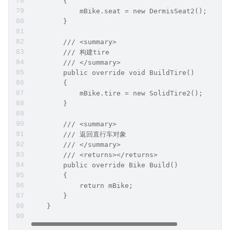
        {
            mBike.seat = new DermisSeat2();
        }
        /// <summary>
        /// 构建tire
        /// </summary>
        public override void BuildTire()
        {
            mBike.tire = new SolidTire2();
        }
        /// <summary>
        /// 返回直行车对象
        /// </summary>
        /// <returns></returns>
        public override Bike Build()
        {
            return mBike;
        }
    }