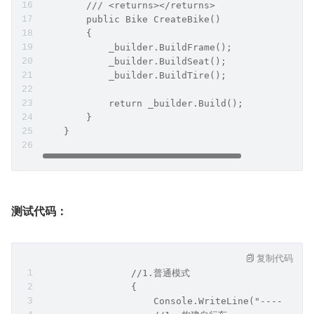
        /// <returns></returns>
        public Bike CreateBike()
        {
            _builder.BuildFrame();
            _builder.BuildSeat();
            _builder.BuildTire();
            return _builder.Build();
        }
    }
测试代码：
复制代码
                //1.普通模式
                {
                    Console.WriteLine("------