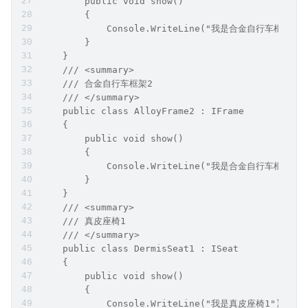
        public void show()
        {
            Console.WriteLine("我是合金自行车框架1")
        }
    }
    /// <summary>
    /// 合金自行车框架2
    /// </summary>
    public class AlloyFrame2 : IFrame
    {
        public void show()
        {
            Console.WriteLine("我是合金自行车框架2")
        }
    }
    /// <summary>
    /// 真皮座椅1
    /// </summary>
    public class DermisSeat1 : ISeat
    {
        public void show()
        {
            Console.WriteLine("我是真皮座椅1");