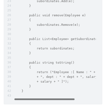
            subordinates.Add(e);
        }
        public void remove(Employee e)
        {
            subordinates.Remove(e);
        }
        public List<Employee> getSubordinates()
        {
            return subordinates;
        }
        public string toString()
        {
            return ("Employee :[ Name : " + name
            + ", dept : " + dept + ", salary :"
            + salary + " ]");
        }
    }