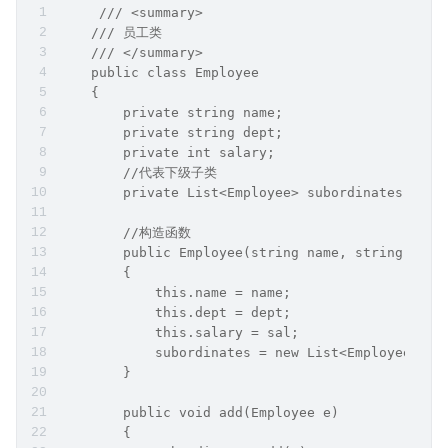
     /// <summary>
    /// 员工类
    /// </summary>
    public class Employee
    {
        private string name;
        private string dept;
        private int salary;
        //代表下级子类
        private List<Employee> subordinates;
        //构造函数
        public Employee(string name, string dept
        {
            this.name = name;
            this.dept = dept;
            this.salary = sal;
            subordinates = new List<Employee>();
        }
        public void add(Employee e)
        {