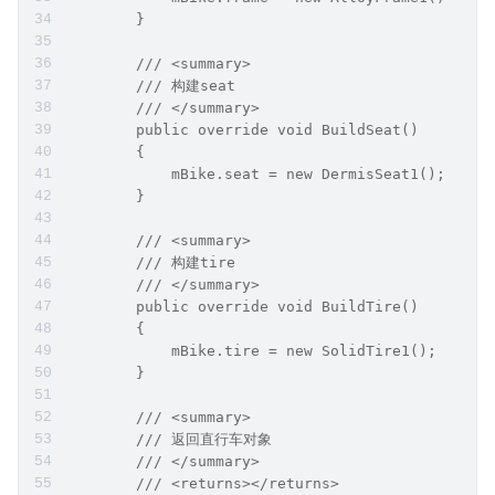
        }
        /// <summary>
        /// 构建seat
        /// </summary>
        public override void BuildSeat()
        {
            mBike.seat = new DermisSeat1();
        }
        /// <summary>
        /// 构建tire
        /// </summary>
        public override void BuildTire()
        {
            mBike.tire = new SolidTire1();
        }
        /// <summary>
        /// 返回直行车对象
        /// </summary>
        /// <returns></returns>