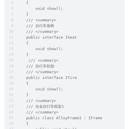
    {
        void show();
    }
    /// <summary>
    /// 自行车座椅
    /// </summary>
    public interface ISeat
    {
        void show();
    }
     /// <summary>
    /// 自行车轮胎
    /// </summary>
    public interface ITire
    {
        void show();
    }
    /// <summary>
    /// 合金自行车框架1
    /// </summary>
    public class AlloyFrame1 : IFrame
    {