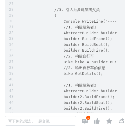
                //3. 引入抽象建筑者父类
                {
                    Console.WriteLine("-----
                    //1. 构建建筑者1
                    AbstractBuilder builder = ne
                    builder.BuildFrame();
                    builder.BuildSeat();
                    builder.BuildTire();
                    //2. 构建自行车
                    Bike bike = builder.Build();
                    //3. 输出自行车的信息
                    bike.GetDetils();
                    //1. 构建建筑者2
                    AbstractBuilder builder2 = n
                    builder2.BuildFrame();
                    builder2.BuildSeat();
                    builder2.BuildTire();
                    //2. 构建自行车
1




                    Bike bike2 = builder2.Build(
写下你的想法，一起交流
                    //3. 输出自行车的信息