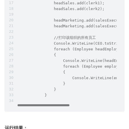
                headSales.add(clerk1);
                headSales.add(clerk2);
                headMarketing.add(salesExecutive
                headMarketing.add(salesExecutive
                //打印该组织的所有员工
                Console.WriteLine(CEO.toString()
                foreach (Employee headEmployee i
                {
                    Console.WriteLine(headEmploy
                    foreach (Employee employee i
                    {
                        Console.WriteLine(employ
                    }
                }
            }
运行结果：