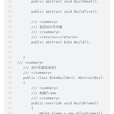
        public abstract void BuildSeat();
        public abstract void BuildTire();
        /// <summary>
        /// 返回自行车对象
        /// </summary>
        /// <returns></returns>
        public abstract Bike Build();
    }
 /// <summary>
    /// 自行车建筑者类1
    /// </summary>
    public class BikeBuilder1: AbstractBuilder
    {
        /// <summary>
        /// 构建frame
        /// </summary>
        public override void BuildFrame()
        {
            mBike.frame = new AlloyFrame1();