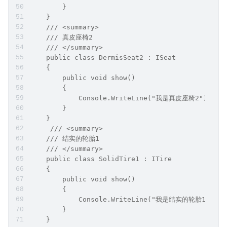
        }
    }
    /// <summary>
    /// 真皮座椅2
    /// </summary>
    public class DermisSeat2 : ISeat
    {
        public void show()
        {
            Console.WriteLine("我是真皮座椅2");
        }
    }
     /// <summary>
    /// 结实的轮胎1
    /// </summary>
    public class SolidTire1 : ITire
    {
        public void show()
        {
            Console.WriteLine("我是结实的轮胎1");
        }
    }