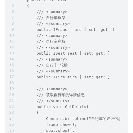
    {
        /// <summary>
        /// 自行车框架
        /// </summary>
        public IFrame frame { set; get; }
        /// <summary>
        /// 自行车座椅
        /// </summary>
        public ISeat seat { set; get; }
        /// <summary>
        /// 自行车 轮胎
        /// </summary>
        public ITire tire { set; get; }
        /// <summary>
        /// 获取自行车的详情信息
        /// </summary>
        public void GetDetils()
        {
            Console.WriteLine("自行车的详细信息如下：
            frame.show();
            seat.show();