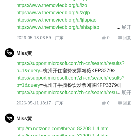
https://www.themoviedb.org/u/lzo
https://www.themoviedb.org/u/zqfp
https://www.themoviedb.org/u/tjfapiao
https://www.themoviedb.org/u/shfapiao
展开
https://www.themoviedb.org/u/taiyuanfp
2026-05-13 06:59
· 广东
0
回复


https://www.themoviedb.org/u/sjzfp
https://www.themoviedb.org/u/hhhtfp
Miss黄
https://www.themoviedb.org/u/syfp
https://support.microsoft.com/zh-cn/search/results?
https://www.themoviedb.org/u/ccfp
p=1&query
=杭州开住宿费发票에薇KFP3379에
https://support.microsoft.com/zh-cn/search/results?
p=1&query
=杭州开手撕餐饮发票에薇KFP3379에
https://support.microsoft.com/zh-cn/search/results?
展开
p=1&query
=杭州开会议费发票에薇KFP3379에
2026-05-11 18:17
· 广东
0
回复


https://support.microsoft.com/zh-cn/search/results?
p=1&query
=杭州开办公耗材发票에薇KFP3379에
Miss黄
https://support.microsoft.com/zh-cn/search/results?
http://m.netzone.com/thread-82208-1-4.html
p=1&query
=杭州开药品费发票에薇KFP3379에
http://m.netzone.com/thread-82209-1-4.html