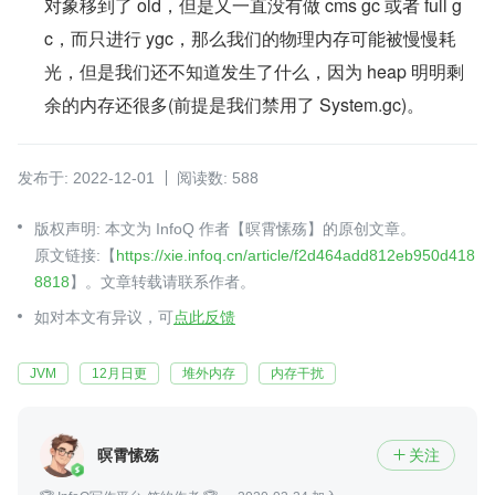
对象移到了 old，但是又一直没有做 cms gc 或者 full g
c，而只进行 ygc，那么我们的物理内存可能被慢慢耗
光，但是我们还不知道发生了什么，因为 heap 明明剩
余的内存还很多(前提是我们禁用了 System.gc)。
发布于: 2022-12-01
阅读数: 588
版权声明: 本文为 InfoQ 作者【暝霄愫殇】的原创文章。
原文链接:【
https://xie.infoq.cn/article/f2d464add812eb950d418
8818
】。文章转载请联系作者。
如对本文有异议，可
点此反馈
JVM
12月日更
堆外内存
内存干扰
暝霄愫殇
关注
