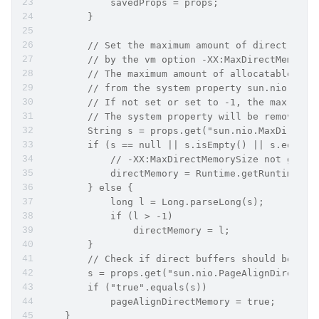
            savedProps = props;
        }
        // Set the maximum amount of direct memo
        // by the vm option -XX:MaxDirectMemoryS
        // The maximum amount of allocatable dir
        // from the system property sun.nio.MaxD
        // If not set or set to -1, the max memo
        // The system property will be removed.
        String s = props.get("sun.nio.MaxDirectM
        if (s == null || s.isEmpty() || s.equals
            // -XX:MaxDirectMemorySize not given
            directMemory = Runtime.getRuntime().
        } else {
            long l = Long.parseLong(s);
            if (l > -1)
                directMemory = l;
        }
        // Check if direct buffers should be pag
        s = props.get("sun.nio.PageAlignDirectMe
        if ("true".equals(s))
            pageAlignDirectMemory = true;
    }