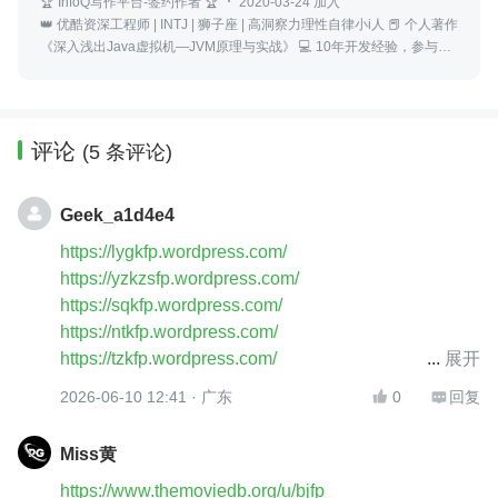
🏆 InfoQ写作平台-签约作者 🏆
2020-03-24 加入
👑 优酷资深工程师 | INTJ | 狮子座 | 高洞察力理性自律小i人 📕 个人著作
《深入浅出Java虚拟机—JVM原理与实战》 💻 10年开发经验，参与过
多个大型互联网项目，定期分享技术干货和项目经验
评论
(5 条评论)
Geek_a1d4e4
https://lygkfp.wordpress.com/
https://yzkzsfp.wordpress.com/
https://sqkfp.wordpress.com/
https://ntkfp.wordpress.com/
https://tzkfp.wordpress.com/
展开
http://lygkfp.wordpress.com/
2026-06-10 12:41
· 广东
0
回复


http://yzkzsfp.wordpress.com/
http://sqkfp.wordpress.com/
Miss黄
http://ntkfp.wordpress.com/
https://www.themoviedb.org/u/bjfp
http://tzkfp.wordpress.com/