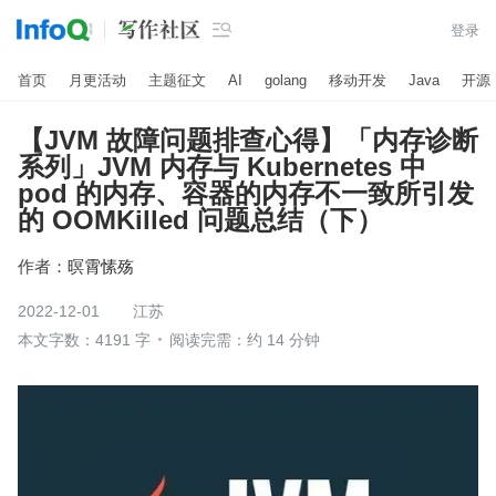

登录
首页
月更活动
主题征文
AI
golang
移动开发
Java
开源
【JVM 故障问题排查心得】「内存诊断
系列」JVM 内存与 Kubernetes 中
pod 的内存、容器的内存不一致所引发
的 OOMKilled 问题总结（下）
作者：
暝霄愫殇
2022-12-01
江苏
本文字数：4191 字
阅读完需：约 14 分钟