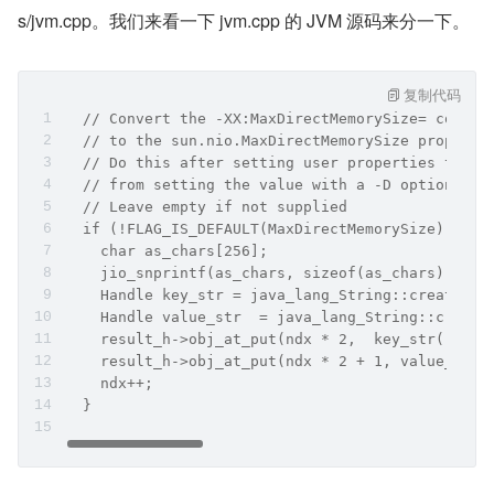
s/jvm.cpp。我们来看一下 jvm.cpp 的 JVM 源码来分一下。
复制代码
  // Convert the -XX:MaxDirectMemorySize= comman
  // to the sun.nio.MaxDirectMemorySize property
  // Do this after setting user properties to pr
  // from setting the value with a -D option, as
  // Leave empty if not supplied
  if (!FLAG_IS_DEFAULT(MaxDirectMemorySize)) {
    char as_chars[256];
    jio_snprintf(as_chars, sizeof(as_chars), JUL
    Handle key_str = java_lang_String::create_fr
    Handle value_str  = java_lang_String::create
    result_h->obj_at_put(ndx * 2,  key_str());
    result_h->obj_at_put(ndx * 2 + 1, value_str(
    ndx++;
  }