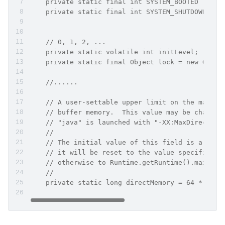
    private static final int SYSTEM_BOOTED      
    private static final int SYSTEM_SHUTDOWN    
    // 0, 1, 2, ...
    private static volatile int initLevel;
    private static final Object lock = new Objec
    //......
    // A user-settable upper limit on the maximu
    // buffer memory.  This value may be changed
    // "java" is launched with "-XX:MaxDirectMem
    //
    // The initial value of this field is arbitr
    // it will be reset to the value specified o
    // otherwise to Runtime.getRuntime().maxMemo
    //
    private static long directMemory = 64 * 1024