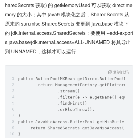
haredSecrets 获取) 的 getMemoryUsed 可以获取 direct me
mory 的大小；其中 java9 模块化之后，SharedSecrets 从
原来的 sun.misc.SharedSecrets 变更到 java.base 模块下
的 jdk.internal.access.SharedSecrets；要使用 --add-export
s java.base/jdk.internal.access=ALL-UNNAMED 将其导出
到 UNNAMED，这样才可以运行
复制代码
public BufferPoolMXBean getDirectBufferPoolMBean
        return ManagementFactory.getPlatformMXBe
                .stream()
                .filter(e -> e.getName().equals(
                .findFirst()
                .orElseThrow();
}
public JavaNioAccess.BufferPool getNioBufferPool
     return SharedSecrets.getJavaNioAccess().get
}