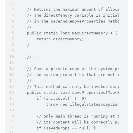
    // Returns the maximum amount of allocatable
    // The directMemory variable is initialized 
    // in the saveAndRemoveProperties method.
    //
    public static long maxDirectMemory() {
        return directMemory;
    }
    //......
    // Save a private copy of the system propert
    // the system properties that are not intend
    //
    // This method can only be invoked during sy
    public static void saveProperties(Map<String
        if (initLevel() != 0)
            throw new IllegalStateException("Wro
        // only main thread is running at this t
        // its content will be correctly publish
        if (savedProps == null) {