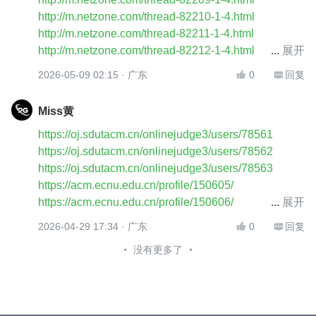
https://support.microsoft.com/zh-cn/search/results?
http://m.netzone.com/thread-82210-1-4.html
p=1&query
=杭州开劳务费发票에薇KFP3379에
http://m.netzone.com/thread-82211-1-4.html
https://support.microsoft.com/zh-cn/search/results?
http://m.netzone.com/thread-82212-1-4.html
展开
p=1&query
=杭州开材料费发票에薇KFP3379에
http://m.netzone.com/thread-82213-1-4.html
https://support.microsoft.com/zh-cn/search/results?
2026-05-09 02:15
· 广东
0
回复


http://m.netzone.com/thread-82214-1-4.html
p=1&query
=杭州开广告视频拍摄费发票에薇
http://m.netzone.com/thread-82215-1-4.html
KFP3379에
Miss黄
http://m.netzone.com/thread-82216-1-4.html
https://support.microsoft.com/zh-cn/search/results?
https://oj.sdutacm.cn/onlinejudge3/users/78561
http://m.netzone.com/thread-82217-1-4.html
p=1&query
=杭州开信息咨询费发票에薇KFP3379에
https://oj.sdutacm.cn/onlinejudge3/users/78562
http://m.netzone.com/thread-82218-1-4.html
https://support.microsoft.com/zh-cn/search/results?
https://oj.sdutacm.cn/onlinejudge3/users/78563
http://m.netzone.com/thread-82219-1-4.html
p=1&query
=杭州开机械设备发票에薇KFP3379에
https://acm.ecnu.edu.cn/profile/150605/
http://m.netzone.com/thread-82220-1-4.html
https://support.microsoft.com/zh-cn/search/results?
https://acm.ecnu.edu.cn/profile/150606/
展开
http://m.netzone.com/thread-82221-1-4.html
p=1&query
=杭州开建筑工程发票에薇KFP3379에
https://acm.ecnu.edu.cn/profile/150607/
http://m.netzone.com/thread-82222-1-4.html
https://support.microsoft.com/zh-cn/search/results?
2026-04-29 17:34
· 广东
0
回复


https://acm.ecnu.edu.cn/profile/150608/
http://m.netzone.com/thread-82223-1-4.html
p=1&query
=杭州开技术服务费发票에薇KFP3379에
没有更多了
https://acm.ecnu.edu.cn/profile/150609/
http://m.netzone.com/thread-82224-1-4.html
https://support.microsoft.com/zh-cn/search/results?
https://acm.ecnu.edu.cn/profile/150610/
http://m.netzone.com/thread-82225-1-4.html
p=1&query
=杭州开电子元器件发票에薇KFP3379에
https://acm.ecnu.edu.cn/profile/150611/
http://m.netzone.com/thread-82226-1-4.html
https://support.microsoft.com/zh-cn/search/results?
https://acm.ecnu.edu.cn/profile/150612/
http://m.netzone.com/thread-82227-1-4.html
p=1&query
=杭州开汽车租赁费发票에薇KFP3379에