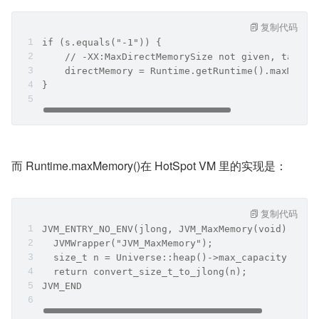
复制代码
if (s.equals("-1")) {  
    // -XX:MaxDirectMemorySize not given, take d
    directMemory = Runtime.getRuntime().maxMemor
}
而 Runtime.maxMemory()在 HotSpot VM 里的实现是：
复制代码
JVM_ENTRY_NO_ENV(jlong, JVM_MaxMemory(void))  
  JVMWrapper("JVM_MaxMemory");  
  size_t n = Universe::heap()->max_capacity();  
  return convert_size_t_to_jlong(n);  
JVM_END  