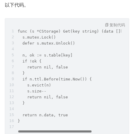
以下代码。
复制代码
func (s *CStorage) Get(key string) (data []byte,
  s.mutex.Lock()
  defer s.mutex.Unlock()
  n, ok := s.table[key]
  if !ok {
    return nil, false
  }
  if n.ttl.Before(time.Now()) {
    s.evict(n)
    s.size--
    return nil, false
  }
  return n.data, true
}