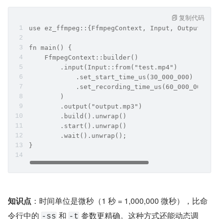
复制代码
use ez_ffmpeg::{FfmpegContext, Input, Output};
fn main() {
    FfmpegContext::builder()
        .input(Input::from("test.mp4")
            .set_start_time_us(30_000_000)    
            .set_recording_time_us(60_000_000) 
        )
        .output("output.mp3")
        .build().unwrap()
        .start().unwrap()
        .wait().unwrap();
}
知识点
：时间单位是微秒（1 秒 = 1,000,000 微秒），比命
令行中的 
 和 
 参数更精确。这种方式还能动态调
-ss
-t