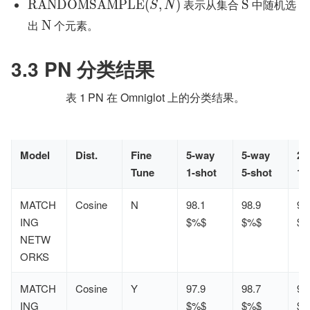
 表示从集合 
 中随机选
R
A
N
D
O
M
S
A
M
P
L
E
(
,
)
S
S
N
出 
 个元素。
N
3.3 PN 分类结果
表 1	PN 在 Omniglot 上的分类结果。
Model
Dist.
Fine
5-way
5-way
20
Tune
1-shot
5-shot
1-
MATCH
Cosine
N
98.1
98.9
93
ING
$%$
$%$
$
NETW
ORKS
MATCH
Cosine
Y
97.9
98.7
93
ING
$%$
$%$
$