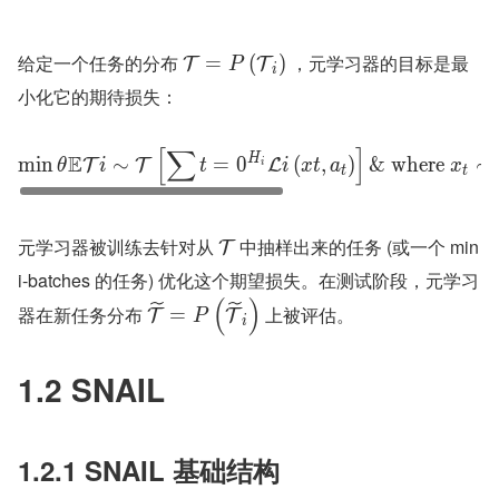
给定一个任务的分布 
 ，元学习器的目标是最
=
(
)
T
T
P
i
小化它的期待损失：
[
∑
]
E
H
min
∼
=
0
(
,
)
&
where
∼
T
T
L
θ
i
t
i
x
t
a
x
i
t
t
元学习器被训练去针对从 
 中抽样出来的任务 (或一个 min
T
i-batches 的任务) 优化这个期望损失。在测试阶段，元学习
(
)
器在新任务分布 
 上被评估。
=
T
T
P
i
1.2 SNAIL
1.2.1 SNAIL 基础结构