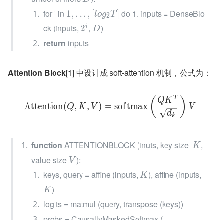
for i in 
 do 1. inputs = DenseBlo
1
,
…
,
[
]
l
o
g
T
2
ck (inputs, 
, 
)
i
2
D
return
 inputs
Attention Block
[1] 中设计成 soft-attention 机制，公式为：
T
(
)
Q
K
A
t
t
e
n
t
i
o
n
(
,
,
)
=
s
o
f
t
m
a
x
Q
K
V
V
d
k
function
 ATTENTIONBLOCK (inuts, key size  
, 
K
value size 
):
V
keys, query = affine (inputs, 
), affine (inputs, 
K
)
K
logits = matmul (query, transpose (keys))
probs = CausallyMaskedSoftmax (