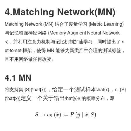
4.Matching Network(MN)
Matching Network (MN) 结合了度量学习 (Metric Learning) 
与记忆增强神经网络 (Memory Augment Neural Network
s)，并利用注意力机制与记忆机制加速学习，同时提出了 s
et-to-set 框架，使得 MN 能够为新类产生合理的测试标签，
且不用网络做任何改变。
4.1 MN
将支持集 {S}(\hat{x})
\hat{x}
c_{S}
，
给
定
一
个
测
试
样
本
，
(\hat{x})
\hat{y}$ 的概率分布，即
定
义
一
个
关
于
输
出
→
(
^
)
:
=
(
^
∣
^
,
)
S
c
x
P
y
x
S
S