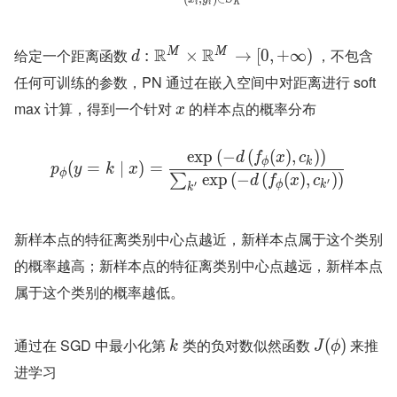
i
i
K
R
R
给定一个距离函数 
 ，不包含
M
M
:
×
→
[
0
,
+
∞
)
d
任何可训练的参数，PN 通过在嵌入空间中对距离进行 soft
max 计算，得到一个针对 
 的样本点的概率分布
x
exp
(
−
(
(
)
,
)
)
d
f
x
c
ϕ
k
(
=
∣
)
=
p
y
k
x
ϕ
exp
(
−
(
(
)
,
)
)
∑
d
f
x
c
′
ϕ
k
′
k
新样本点的特征离类别中心点越近，新样本点属于这个类别
的概率越高；新样本点的特征离类别中心点越远，新样本点
属于这个类别的概率越低。
通过在 SGD 中最小化第 
 类的负对数似然函数 
 来推
(
)
k
J
ϕ
进学习