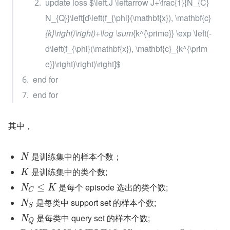
update loss $\left.J \leftarrow J+\frac{1}{N_{C} 
N_{Q}}\left[d\left(f_{\phi}(\mathbf{x}), \mathbf{c}
{k}\right)\right)+\log \sum
{k^{\prime}} \exp \left(-
d\left(f_{\phi}(\mathbf{x}), \mathbf{c}_{k^{\prim
e}}\right)\right)\right]$
end for
end for
其中，
 是训练集中的样本个数；
N
 是训练集中的类个数;
K
 是每个 episode 选出的类个数;
≤
N
K
C
 是每类中 support set 的样本个数;
N
S
 是每类中 query set 的样本个数;
N
Q