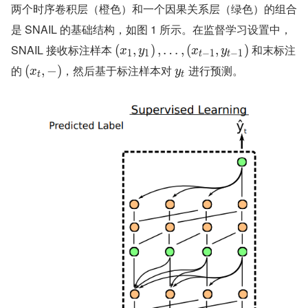
两个时序卷积层（橙色）和一个因果关系层（绿色）的组合
是 SNAIL 的基础结构，如图 1 所示。在监督学习设置中，
SNAIL 接收标注样本 
 和末标注
(
,
)
,
…
,
(
,
)
x
y
x
y
1
1
−
1
−
1
t
t
的 
，然后基于标注样本对 
 进行预测。
(
,
−
)
x
y
t
t