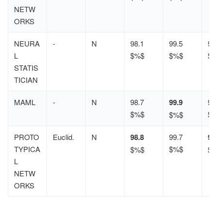
NETW
ORKS
NEURA
-
N
98.1
99.5
93
L
$%$
$%$
$
STATIS
TICIAN
MAML
-
N
98.7
99.9
95
$%$
$
$%$
PROTO
Euclid.
N
98.8
99.7
96
TYPICA
$%$
$%$
$
L
NETW
ORKS