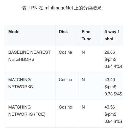
表 1	PN 在 miniImageNet 上的分类结果。
Model
Dist.
Fine
5-way 1-
Tune
shot
BASELINE NEAREST
Cosine
N
28.86
NEIGHBORS
$\pm$
0.54 $%$
MATCHING
Cosine
N
43.40
NETWORKS
$\pm$
0.78 $%$
MATCHING
Cosine
N
43.56
NETWORKS (FCE)
$\pm$
0.84 $%$