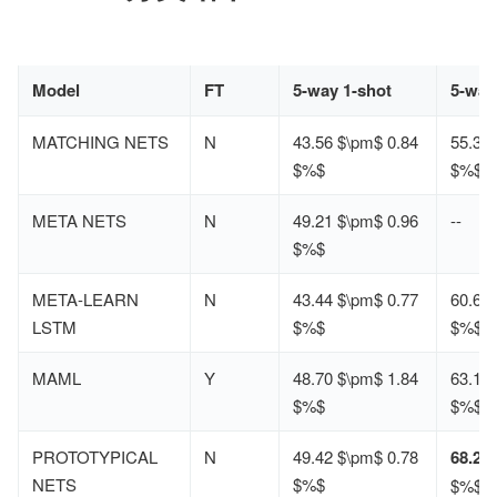
Model
FT
5-way 1-shot
5-way
MATCHING NETS
N
43.56 $\pm$ 0.84
55.31
$%$
$%$
META NETS
N
49.21 $\pm$ 0.96
--
$%$
META-LEARN
N
43.44 $\pm$ 0.77
60.60
LSTM
$%$
$%$
MAML
Y
48.70 $\pm$ 1.84
63.11
$%$
$%$
PROTOTYPICAL
N
49.42 $\pm$ 0.78
68.20
NETS
$%$
$%$