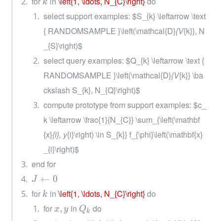
for 
 in 
\left{1, \ldots, N_{C}\right}
 do
k
select support examples: $S_{k} \leftarrow \text 
{ RANDOMSAMPLE }\left(\mathcal{D}
{V
{k}}, N
_{S}\right)$
select query examples: $Q_{k} \leftarrow \text { 
RANDOMSAMPLE }\left(\mathcal{D}
{V
{k}} \ba
ckslash S_{k}, N_{Q}\right)$
compute prototype from support examples: $c_
k \leftarrow \frac{1}{N_{C}} \sum_{\left(\mathbf
{x}
{i}, y
{i}\right) \in S_{k}} f_{\phi}\left(\mathbf{x}
_{i}\right)$
end for
←
0
J
for 
 in 
\left{1, \ldots, N_{C}\right}
 do
k
for 
 in 
 do
,
x
y
Q
k