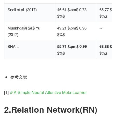
Snell et al. (2017)
46.61 $\pm$ 0.78
65.77 $\p
$%$
$%$
Munkhdalai $&$ Yu
49.21 $\pm$ 0.96
--
(2017)
$%$
SNAIL
55.71 $\pm$ 0.99
68.88 $\
$%$
$%$
参考文献
[1] 
A Simple Neural Attentive Meta-Learner
2.Relation Network(RN)