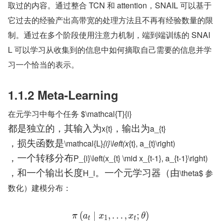
取过的内容。通过整合 TCN 和 attention，SNAIL 可以基于
它过去的经验产出高带宽的处理方法且不再有经验数量的限
制。通过在多个阶段使用注意力机制，端到端训练的 SNAI
L 可以学习从收集到的信息中如何摘取自己需要的信息并学
习一个恰当的表示。
1.1.2 Meta-Learning
在元学习中每个任务 $\mathcal{T}
{i}
x
{t}
a_{t}
都
是
独
立
的
，
其
输
入
为
，
输
出
为
\mathcal{L}
{i}\left(x
{t}, a_{t}\right)
，
损
失
函
数
是
P_{i}\left(x_{t} \mid x_{t-1}, a_{t-1}\right)
，
一
个
转
移
分
布
H_i
\theta$ 参
，
和
一
个
输
出
长
度
。
一
个
元
学
习
器
（
由
数化）建模分布：
(
∣
,
…
,
;
)
π
a
x
x
θ
1
t
t