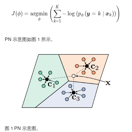
K
(
)
∑
(
)
=
a
r
g
m
i
n
−
lo
g
(
(
=
∣
)
)
J
ϕ
p
y
k
x
ϕ
k
ϕ
=
1
k
PN 示意图如图 1 所示。
图 1	PN 示意图。