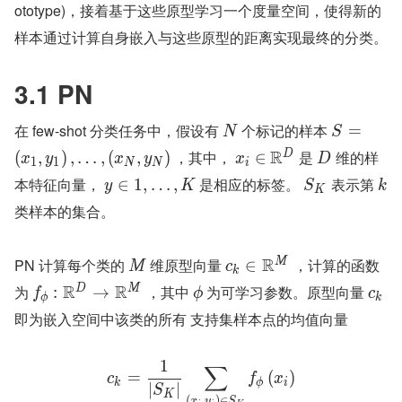
ototype)，接着基于这些原型学习一个度量空间，使得新的
样本通过计算自身嵌入与这些原型的距离实现最终的分类。
3.1 PN
在 few-shot 分类任务中，假设有 
 个标记的样本 
=
N
S
R
 ，其中， 
 是 
 维的样
D
(
,
)
,
…
,
(
,
)
∈
x
y
x
y
x
D
1
1
N
N
i
本特征向量， 
 是相应的标签。 
 表示第 
∈
1
,
…
,
y
K
S
k
K
类样本的集合。
R
PN 计算每个类的 
 维原型向量 
 ，计算的函数
M
∈
M
c
k
R
R
为 
 ，其中 
 为可学习参数。原型向量 
D
M
:
→
f
ϕ
c
ϕ
k
即为嵌入空间中该类的所有 支持集样本点的均值向量
1
∑
=
(
)
c
f
x
k
ϕ
i
∣
∣
S
K
(
,
)
∈
x
y
S