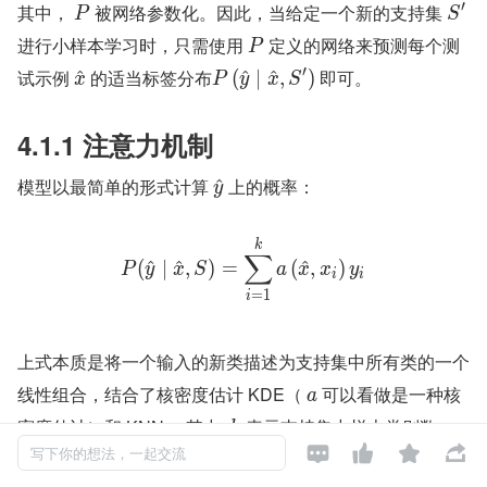
′
其中， 
 被网络参数化。因此，当给定一个新的支持集 
P
S
进行小样本学习时，只需使用 
 定义的网络来预测每个测
P
′
试示例 
 的适当标签分布
 即可。
^
(
^
∣
^
,
)
x
P
y
x
S
4.1.1 注意力机制
模型以最简单的形式计算 
 上的概率：
^
y
k
∑
(
^
∣
^
,
)
=
(
^
,
)
P
y
x
S
a
x
x
y
i
i
=
1
i
上式本质是将一个输入的新类描述为支持集中所有类的一个
线性组合，结合了核密度估计 KDE（ 
 可以看做是一种核
a
密度估计）和 KNN 。其中, 
 表示支持集中样本类别数, 
k




写下你的想法，一起交流
 是注意力机制，类似 attention 模型中的核函数，
(
^
,
)
a
x
x
i