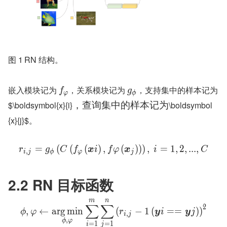
图 1	RN 结构。
嵌入模块记为 
，关系模块记为 
，支持集中的样本记为 
f
g
φ
ϕ
$\boldsymbol{x}
{i}
\boldsymbol
，
查
询
集
中
的
样
本
记
为
{x}
{j}$。
=
(
(
(
)
,
(
)
)
)
,
=
1
,
2
,
.
.
.
,
r
g
C
f
x
i
f
φ
x
i
C
,
i
j
ϕ
φ
j
2.2 RN 目标函数
m
n
∑
∑
2
,
←
ar
g
min
(
−
1
(
=
=
)
)
ϕ
φ
r
y
i
y
j
,
i
j
,
ϕ
φ
=
1
=
1
i
j