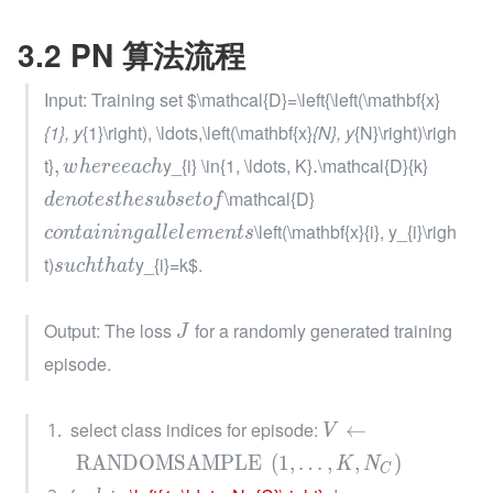
3.2 PN 算法流程
Input: Training set $\mathcal{D}=\left{\left(\mathbf{x}
{1}, y
{1}\right), \ldots,\left(\mathbf{x}
{N}, y
{N}\right)\righ
t}
y_{i} \in{1, \ldots, K}
\mathcal{D}
{k}
,
.
w
h
e
r
e
e
a
c
h
\mathcal{D}
d
e
n
o
t
e
s
t
h
e
s
u
b
s
e
t
o
f
\left(\mathbf{x}
{i}, y_{i}\righ
c
o
n
t
a
i
n
i
n
g
a
l
l
e
l
e
m
e
n
t
s
t)
y_{i}=k$.
s
u
c
h
t
h
a
t
Output: The loss 
 for a randomly generated training 
J
episode.
select class indices for episode: 
←
V
RANDOMSAMPLE
(
1
,
…
,
,
)
K
N
C