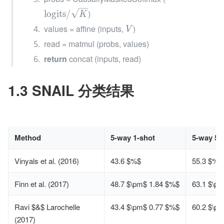
)
l
o
g
i
t
s
/
K
values = affine (inputs, 
)
V
read = matmul (probs, values)
return
 concat (inputs, read)
1.3 SNAIL 分类结果
Method
5-way 1-shot
5-way 5-
Vinyals et al. (2016)
43.6 $%$
55.3 $%$
Finn et al. (2017)
48.7 $\pm$ 1.84 $%$
63.1 $\p
Ravi $&$ Larochelle
43.4 $\pm$ 0.77 $%$
60.2 $\p
(2017)