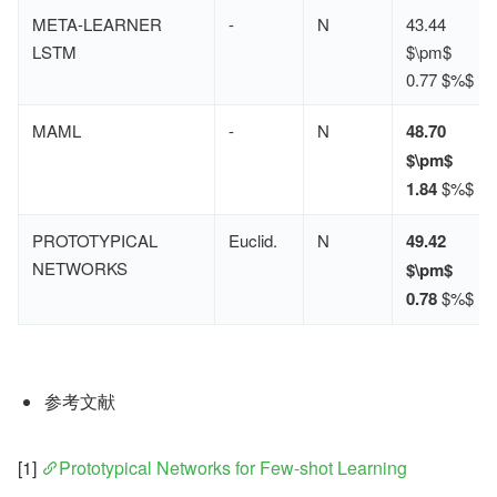
META-LEARNER
-
N
43.44
LSTM
$\pm$
0.77 $%$
MAML
-
N
48.70
$\pm$
1.84
$%$
PROTOTYPICAL
Euclid.
N
49.42
NETWORKS
$\pm$
0.78
$%$
参考文献
[1] 
Prototypical Networks for Few-shot Learning