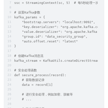
ssc = StreamingContext(sc, 5)  # 每5秒处理一次数据
# 设置Kafka参数
kafka_params = {
    "bootstrap.servers": "localhost:9092",
    "key.deserializer": "org.apache.kafka.common
    "value.deserializer": "org.apache.kafka.comm
    "group.id": "data_security_group",
    "auto.offset.reset": "latest"
}
# 创建Kafka消息流
kafka_stream = KafkaUtils.createDirectStream(ssc
# 安全处理函数
def secure_process(record):
    # 获取数据记录
    data = record[1]
    # 进行安全处理，例如加密、脱敏等
    # ...