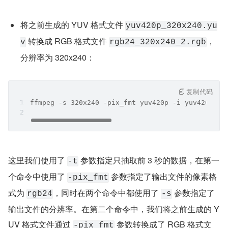
将之前生成的 YUV 格式文件 
yuv420p_320x240.yu
 转换成 RGB 格式文件 
，
v
rgb24_320x240_2.rgb
分辨率为 320x240：
复制代码
ffmpeg -s 320x240 -pix_fmt yuv420p -i yuv420p_32
这里我们使用了 
 参数指定只抽取前 3 秒的数据，在第一
-t
个命令中使用了 
 参数指定了输出文件的像素格
-pix_fmt
式为 
，同时在两个命令中都使用了 
 参数指定了
rgb24
-s
输出文件的分辨率。在第二个命令中，我们将之前生成的 Y
UV 格式文件通过 
 参数转换成了 RGB 格式文
-pix_fmt