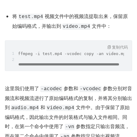
将 
 视频文件中的视频流提取出来，保留原
test.mp4
始编码格式，并输出到 
 文件中：
video.mp4
复制代码
ffmpeg -i test.mp4 -vcodec copy -an video.mp4
这里我们使用了 
 参数和 
 参数分别对音
-acodec
-vcodec
频流和视频流进行了原始编码格式的复制，并将其分别输出
到 
 和 
 文件中。由于保留了原始
audio.mp4
video.mp4
编码格式，因此输出文件的封装格式与输入文件相同。同
时，在第一个命令中使用了 
 参数指定只输出音频流，
-vn
而在第二个命令中使用了 
 参数指定只输出视频流。
-an