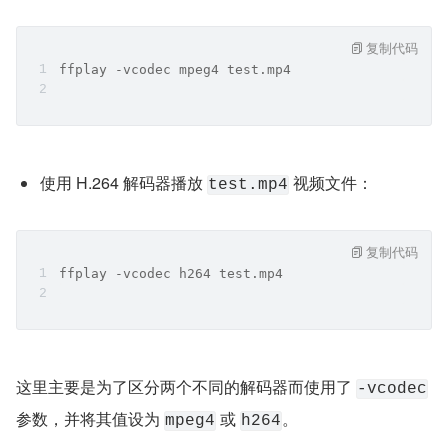
复制代码
ffplay -vcodec mpeg4 test.mp4
使用 H.264 解码器播放 
 视频文件：
test.mp4
复制代码
ffplay -vcodec h264 test.mp4
这里主要是为了区分两个不同的解码器而使用了 
-vcodec
参数，并将其值设为 
 或 
。
mpeg4
h264