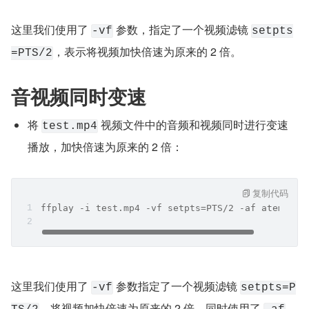
这里我们使用了 
 参数，指定了一个视频滤镜 
-vf
setpts
，表示将视频加快倍速为原来的 2 倍。
=PTS/2
音视频同时变速
将 
 视频文件中的音频和视频同时进行变速
test.mp4
播放，加快倍速为原来的 2 倍：
复制代码
ffplay -i test.mp4 -vf setpts=PTS/2 -af atempo=2
这里我们使用了 
 参数指定了一个视频滤镜 
-vf
setpts=P
，将视频加快倍速为原来的 2 倍，同时使用了 