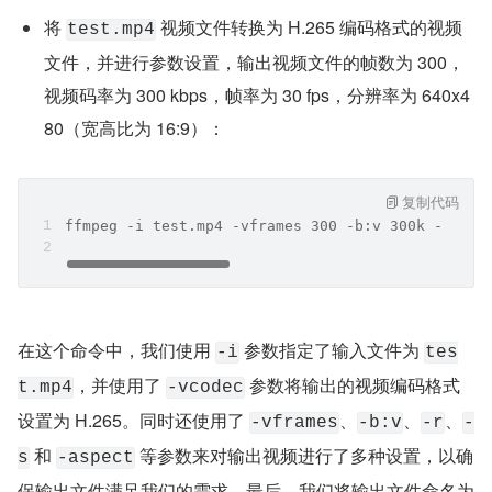
将 
 视频文件转换为 H.265 编码格式的视频
test.mp4
文件，并进行参数设置，输出视频文件的帧数为 300，
视频码率为 300 kbps，帧率为 30 fps，分辨率为 640x4
80（宽高比为 16:9）：
复制代码
ffmpeg -i test.mp4 -vframes 300 -b:v 300k -r 30 
在这个命令中，我们使用 
 参数指定了输入文件为 
-i
tes
，并使用了 
 参数将输出的视频编码格式
t.mp4
-vcodec
设置为 H.265。同时还使用了 
、
、
、
-vframes
-b:v
-r
-
 和 
 等参数来对输出视频进行了多种设置，以确
s
-aspect
保输出文件满足我们的需求。最后，我们将输出文件命名为 