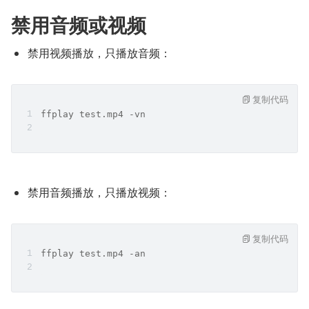
禁用音频或视频
禁用视频播放，只播放音频：
复制代码
ffplay test.mp4 -vn
禁用音频播放，只播放视频：
复制代码
ffplay test.mp4 -an