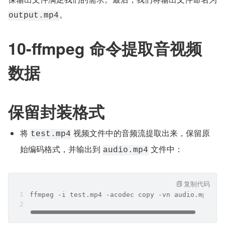
。
output.mp4
10-ffmpeg 命令提取音视频
数据
保留封装格式
将 
 视频文件中的音频流提取出来，保留原
test.mp4
始编码格式，并输出到 
 文件中：
audio.mp4
复制代码
ffmpeg -i test.mp4 -acodec copy -vn audio.mp4