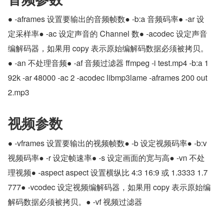
● -aframes 设置要输出的音频帧数● -b:a 音频码率● -ar 设
定采样率● -ac 设定声音的 Channel 数● -acodec 设定声音
编解码器，如果用 copy 表示原始编解码数据必须被拷贝。
● -an 不处理音频● -af 音频过滤器 ffmpeg -i test.mp4 -b:a 1
92k -ar 48000 -ac 2 -acodec libmp3lame -aframes 200 out
2.mp3
视频参数
● -vframes 设置要输出的视频帧数● -b 设定视频码率● -b:v 
视频码率● -r 设定帧速率● -s 设定画面的宽与高● -vn 不处
理视频● -aspect aspect 设置横纵比 4:3 16:9 或 1.3333 1.7
777● -vcodec 设定视频编解码器，如果用 copy 表示原始编
解码数据必须被拷贝。● -vf 视频过滤器