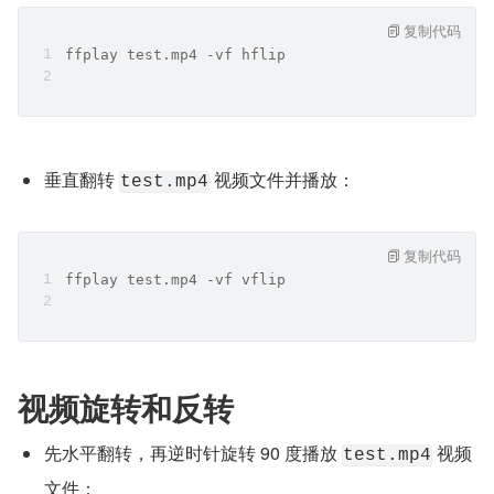
复制代码
ffplay test.mp4 -vf hflip
垂直翻转 
 视频文件并播放：
test.mp4
复制代码
ffplay test.mp4 -vf vflip
视频旋转和反转
先水平翻转，再逆时针旋转 90 度播放 
 视频
test.mp4
文件：