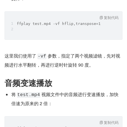
复制代码
ffplay test.mp4 -vf hflip,transpose=1
这里我们使用了 
 参数，指定了两个视频滤镜，先对视
-vf
频进行水平翻转，再进行逆时针旋转 90 度。
音频变速播放
将 
 视频文件中的音频进行变速播放，加快
test.mp4
倍速为原来的 2 倍：
复制代码