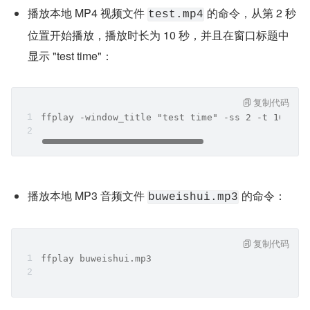
播放本地 MP4 视频文件 
 的命令，从第 2 秒
test.mp4
位置开始播放，播放时长为 10 秒，并且在窗口标题中
显示 "test time"：
复制代码
ffplay -window_title "test time" -ss 2 -t 10 -au
播放本地 MP3 音频文件 
 的命令：
buweishui.mp3
复制代码
ffplay buweishui.mp3