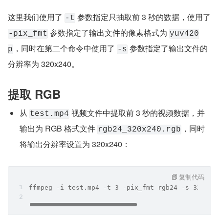
这里我们使用了 
 参数指定只抽取前 3 秒的数据，使用了 
-t
 参数指定了输出文件的像素格式为 
-pix_fmt
yuv420
，同时在第二个命令中使用了 
 参数指定了输出文件的
p
-s
分辨率为 320x240。
提取 RGB
从 
 视频文件中提取前 3 秒的视频数据，并
test.mp4
输出为 RGB 格式文件 
，同时
rgb24_320x240.rgb
将输出分辨率设置为 320x240：
复制代码
ffmpeg -i test.mp4 -t 3 -pix_fmt rgb24 -s 320x24