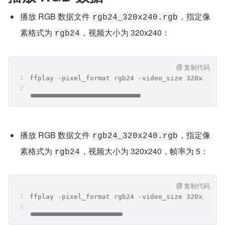
播放 RGB 数据文件 
，指定像
rgb24_320x240.rgb
素格式为 
，视频大小为 320x240：
rgb24
复制代码
ffplay -pixel_format rgb24 -video_size 320x240 -
播放 RGB 数据文件 
，指定像
rgb24_320x240.rgb
素格式为 
，视频大小为 320x240，帧率为 5：
rgb24
复制代码
ffplay -pixel_format rgb24 -video_size 320x240 -