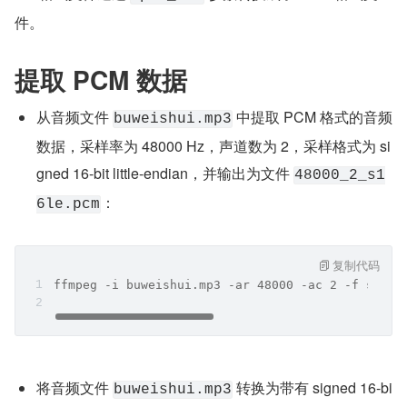
件。
提取 PCM 数据
从音频文件 
 中提取 PCM 格式的音频
buweishui.mp3
数据，采样率为 48000 Hz，声道数为 2，采样格式为 si
gned 16-bit little-endian，并输出为文件 
48000_2_s1
：
6le.pcm
复制代码
ffmpeg -i buweishui.mp3 -ar 48000 -ac 2 -f s16le
将音频文件 
 转换为带有 signed 16-bi
buweishui.mp3