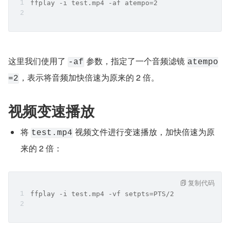
ffplay -i test.mp4 -af atempo=2
这里我们使用了 
 参数，指定了一个音频滤镜 
-af
atempo
，表示将音频加快倍速为原来的 2 倍。
=2
视频变速播放
将 
 视频文件进行变速播放，加快倍速为原
test.mp4
来的 2 倍：
复制代码
ffplay -i test.mp4 -vf setpts=PTS/2