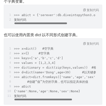
个字典变量。
复制代码
>>> aDict = {'serever':db.diveintopython3.org','
复制代码
也可以使用内置类 dict 以不同形式创建字典。
复制代码
>>> x=dict()   #空字典
>>> x={}     #空字典
>>> keys=['a','b','c','d']
>>> values = [1,2,3,4]
>>> dictionary = dict(zip(keys,values))  #根
>>> d=dict(name='Dong',age=39)      #以关键参数
>>> aDict=dict.fromkeys(['name','age','sex'])
       #创建“值”为空的字典，也可以指定具体的值
>>> aDict
{'name':None,'age':None,'sex':None}
复制代码