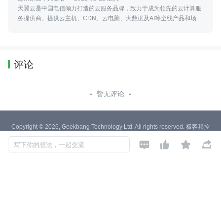
天翼云是中国电信倾力打造的云服务品牌，致力于成为领先的云计算服
务提供商。提供云主机、CDN、云电脑、大数据及AI等全线产品和场景
化解决方案。
评论
暂无评论
Copyright © 2026, Geekbang Technology Ltd. All rights reserved. 极客邦控
股（北京）有限公司




写下你的想法，一起交流
京 ICP 备 16027448 号 - 5
产品资质
京公网安备 11010502039052号