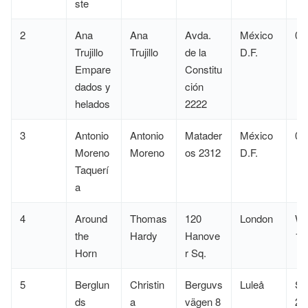
ste
2
Ana
Ana
Avda.
México
05
Trujillo
Trujillo
de la
D.F.
Empare
Constitu
dados y
ción
helados
2222
3
Antonio
Antonio
Matader
México
05
Moreno
Moreno
os 2312
D.F.
Taquerí
a
4
Around
Thomas
120
London
W
the
Hardy
Hanove
1
Horn
r Sq.
5
Berglun
Christin
Berguvs
Luleå
S-
ds
a
vägen 8
22