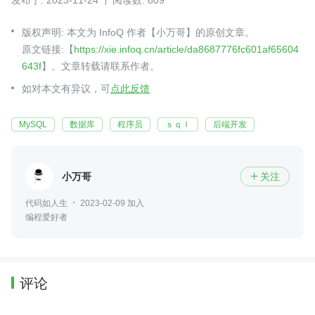
发布于: 2023-11-24
阅读数: 809
版权声明: 本文为 InfoQ 作者【小万哥】的原创文章。
原文链接:【
https://xie.infoq.cn/article/da8687776fc601af65604
643f
】。文章转载请联系作者。
如对本文有异议，可
点此反馈
MySQL
数据库
程序员
ｓｑｌ
后端开发
小万哥
关注

代码如人生
2023-02-09 加入
编程爱好者
评论