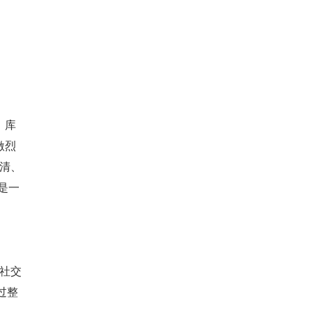
，库
激烈
得清、
是一
及社交
过整