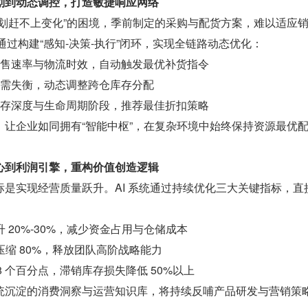
划到动态调控，打造敏捷响应网络
计划赶不上变化”的困境，季前制定的采购与配货方案，难以适应
统通过构建“感知-决策-执行”闭环，实现全链路动态优化：
销售速率与物流时效，自动触发最优补货指令
供需失衡，动态调整跨仓库存分配
库存深度与生命周期阶段，推荐最佳折扣策略
，让企业如同拥有“智能中枢”，在复杂环境中始终保持资源最优
心到利润引擎，重构价值创造逻辑
是实现经营质量跃升。AI 系统通过持续优化三大关键指标，直
升 20%-30%，减少资金占用与仓储成本
压缩 80%，释放团队高阶战略能力
-8 个百分点，滞销库存损失降低 50%以上
统沉淀的消费洞察与运营知识库，将持续反哺产品研发与营销策