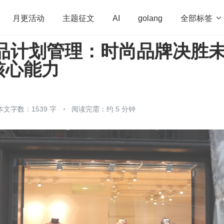
全部标签

月更活动
主题征文
AI
golang
商品计划管理：时尚品牌决胜
penHarmony
算法
学习方法
Web3.0
高
核心能力
程序员
运维
深度思考
低代码
redis
本文字数：1539 字
阅读完需：约 5 分钟