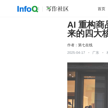
首页
AI 重构
移动开发
Java
开源
架构
O
来的四大
前端
AI
大数据
团队管理
查看更多

作者：
第七在线
2025-04-17
广东