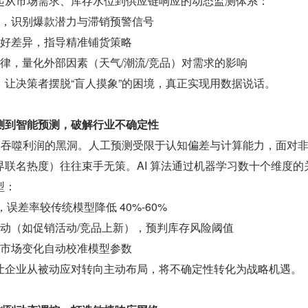
起从市场需求、库存水位到供应链响应的动态监测体系：
据，识别爆款潜力与滞销预警信号
偏好差异，指导精准铺货策略
规律，量化外部因素（天气/潮流/竞品）对需求的影响
，让决策者摆脱“盲人摸象”的困境，真正实现用数据说话。
测到智能预测，破解行业不确定性
”是吞噬利润的黑洞。人工预测受限于认知偏差与计算能力，面对
联名热度）往往束手无策。AI 算法通过机器学习数十个维度的
型：
量，误差率较传统模型降低 40%-60%
波动（如促销活动/竞品上新），预判库存风险阈值
随市场变化自动校准模型参数
让企业从被动应对转向主动布局，将不确定性转化为战略机遇。