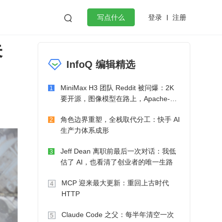
登录
注册

写点什么
未
效工作
数据库
Python
音视频
InfoQ 编辑精选
golang
微服务架构
flutter
MiniMax H3 团队 Reddit 被问爆：2K
1
要开源，图像模型在路上，Apache-2.0
也在考虑了
角色边界重塑，全栈取代分工：快手 AI
2
生产力体系成形
Jeff Dean 离职前最后一次对话：我低
3
估了 AI，也看清了创业者的唯一生路
MCP 迎来最大更新：重回上古时代
4
HTTP
Claude Code 之父：每半年清空一次
5