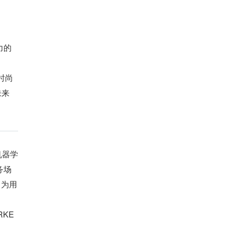
力的
动
时尚
未来
机器学
务场
，为用
RKE