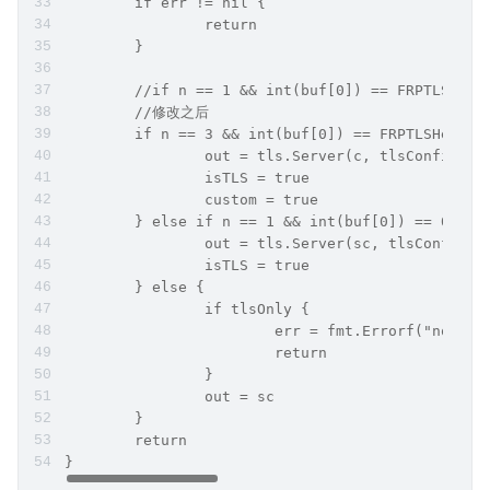
        if err != nil {
                return
        }
        //if n == 1 && int(buf[0]) == FRPTLSHead
        //修改之后
        if n == 3 && int(buf[0]) == FRPTLSHeadBy
                out = tls.Server(c, tlsConfig)
                isTLS = true
                custom = true
        } else if n == 1 && int(buf[0]) == 0x16 
                out = tls.Server(sc, tlsConfig)
                isTLS = true
        } else {
                if tlsOnly {
                        err = fmt.Errorf("non-TL
                        return
                }
                out = sc
        }
        return
}