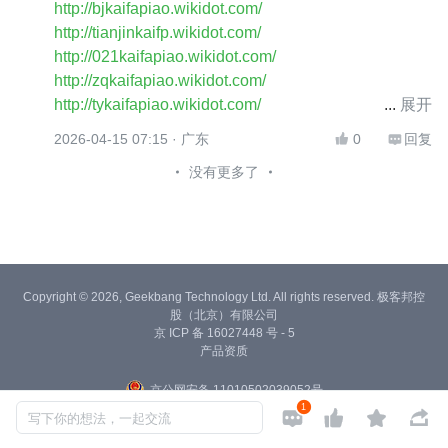
http://bjkaifapiao.wikidot.com/
http://tianjinkaifp.wikidot.com/
http://021kaifapiao.wikidot.com/
http://zqkaifapiao.wikidot.com/
http://tykaifapiao.wikidot.com/
展开
http://0311-kfp.wikidot.com/
2026-04-15 07:15
· 广东
0
回复


http://hhhtkaifapiao.wikidot.com/
没有更多了
http://sykaifapiao.wikidot.com/
http://cckaifapiao.wikidot.com/
http://hebkaifapiao.wikidot.com/
http://njkaifapiao.wikidot.com/
http://0512kaifp.wikidot.com/
http://0571kifp.wikidot.com/
Copyright © 2026, Geekbang Technology Ltd. All rights reserved. 极客邦控
股（北京）有限公司
http://0551kifp.wikidot.com/
京 ICP 备 16027448 号 - 5
http://0592kaifp.wikidot.com/
产品资质
http://0591kifp.wikidot.com/
京公网安备 11010502039052号
http://0791kifp.wikidot.com/
1




http://0531kifp.wikidot.com/
写下你的想法，一起交流
http://0532kifp.wikidot.com/