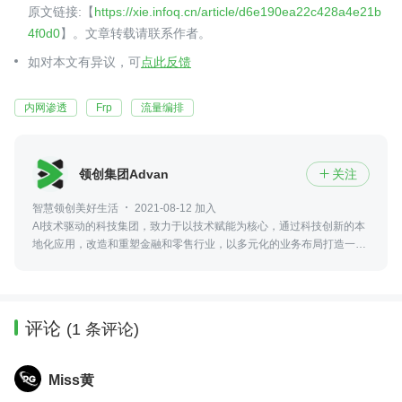
原文链接:【
https://xie.infoq.cn/article/d6e190ea22c428a4e21b
4f0d0
】。文章转载请联系作者。
如对本文有异议，可
点此反馈
内网渗透
Frp
流量编排
领创集团Advance Intelligence Group
关注

智慧领创美好生活
2021-08-12 加入
AI技术驱动的科技集团，致力于以技术赋能为核心，通过科技创新的本
地化应用，改造和重塑金融和零售行业，以多元化的业务布局打造一个
服务于消费者、企业和商户的生态圈，带来个性化、陪伴式的产品服务
和优质体验。
评论
(1 条评论)
Miss黄