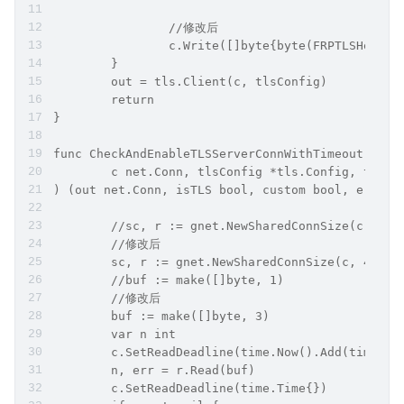
                //修改后
                c.Write([]byte{byte(FRPTLSHeadBy
        }
        out = tls.Client(c, tlsConfig)
        return
}
func CheckAndEnableTLSServerConnWithTimeout(
        c net.Conn, tlsConfig *tls.Config, tlsOn
) (out net.Conn, isTLS bool, custom bool, err er
        //sc, r := gnet.NewSharedConnSize(c, 2)
        //修改后
        sc, r := gnet.NewSharedConnSize(c, 4)
        //buf := make([]byte, 1)
        //修改后
        buf := make([]byte, 3)
        var n int
        c.SetReadDeadline(time.Now().Add(timeout
        n, err = r.Read(buf)
        c.SetReadDeadline(time.Time{})