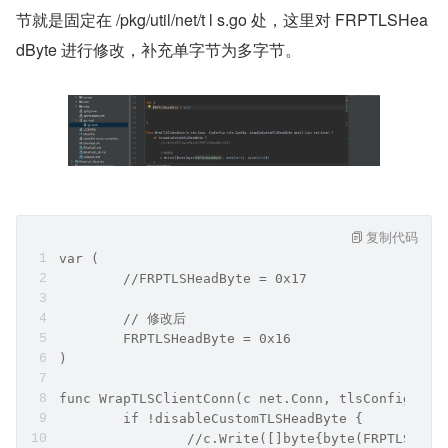
节就是固定在 /pkg/util/net/t l s.go 处，这里对 FRPTLSHea
dByte 进行修改，补充单字节为多字节。
复制代码
var (
        //FRPTLSHeadByte = 0x17
        // 修改后
        FRPTLSHeadByte = 0x16
)
func WrapTLSClientConn(c net.Conn, tlsConfig *tl
        if !disableCustomTLSHeadByte {
                //c.Write([]byte{byte(FRPTLSHead