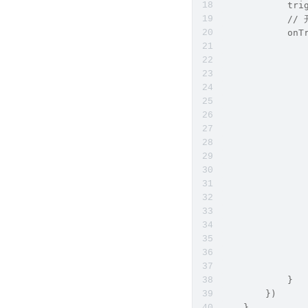
            tri
          
            onT
           
               
               
               
               
               
           
           
               
           
               
               
               
               
               
               
               
            }
        })
    }