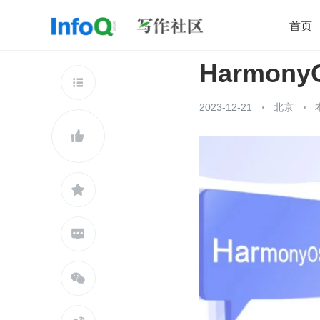
首页
Harmo
移动开发
Java
开源
架构
O

前端
AI
大数据
团队管理
2023-12-21
北京
查看更多




