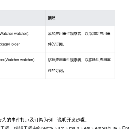
行为的事件打点及订阅为例，说明开发步骤。
编辑工程中的“entry > src > main > ets > entryability > Ent