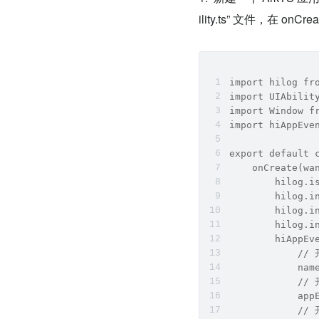
ility.ts” 文件，
import hilog fr
import UIAbilit
import Window f
import hiAppEve
export default 
    onCreate(wa
        hilog.i
        hilog.i
        hilog.i
        hilog.i
        hiAppEv
           
            nam
           
            app
           