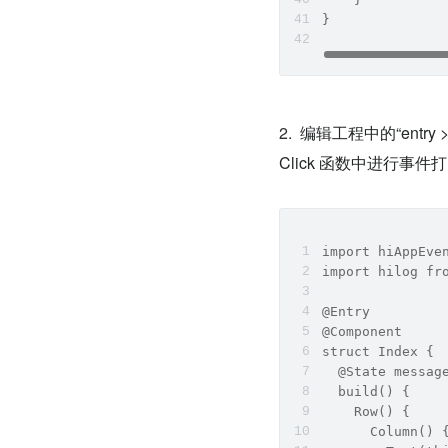
}
2.  
编辑工程中的“entry > s
Click 函数中进行
import hiAppEve
import hilog fr
@Entry
@Component
struct Index {
  @State messag
  build() {
    Row() {
      Column() 