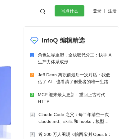
登录
注册

写点什么
效工作
数据库
Python
音视频
InfoQ 编辑精选
golang
微服务架构
flutter
角色边界重塑，全栈取代分工：快手 AI
1
生产力体系成形
Jeff Dean 离职前最后一次对话：我低
2
估了 AI，也看清了创业者的唯一生路
MCP 迎来最大更新：重回上古时代
3
HTTP
Claude Code 之父：每半年清空一次
4
claude.md、skills 和 hooks，模型自
己会想办法
近 300 万人围观卡帕西亲测 Opus 5：
5