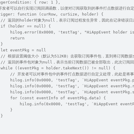
ggerCondition: { row: 1 },
  // 开发者可以自行实现订阅回调函数，以便对订阅获取到的事件打点数据进行自
rigger: function (curRow, curSize, holder) {
     // 返回的holder对象为null，表示订阅过程发生异常，因此在记录错误
 if (holder == null) {
     hilog.error(0x0000, 'testTag', "HiAppEvent holder i
     return
 }
 let eventPkg = null
     // 根据设置阈值大小（默认为512KB）去获取订阅事件包，直到将订阅数
     // 返回的事件包对象为null，表示当前订阅数据已被全部取出，此次订阅
 while ((eventPkg = holder.takeNext()) != null) {
         // 开发者可以对事件包中的事件打点数据进行自定义处理，此处是
     hilog.info(0x0000, 'testTag', `HiAppEvent eventPkg.
     hilog.info(0x0000, 'testTag', `HiAppEvent eventPkg.
     hilog.info(0x0000, 'testTag', `HiAppEvent eventPkg.
     for (const eventInfo of eventPkg.data) {
         hilog.info(0x0000, 'testTag', `HiAppEvent event
     }
 }