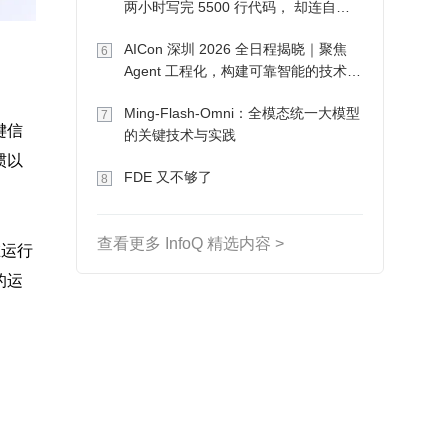
两小时写完 5500 行代码， 却连自己
写的游戏都玩不了
AICon 深圳 2026 全日程揭晓｜聚焦
6
Agent 工程化，构建可靠智能的技术路
径
Ming-Flash-Omni：全模态统一大模型
7
键信
的关键技术与实践
惯以
FDE 又不够了
8
查看更多 InfoQ 精选内容 >
在运行
的运