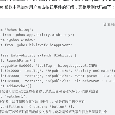
在 onCreate 函数中添加对用户点击按钮事件的订阅，完整示例代码如下
复制
om '@ohos.hilog';
y from '@ohos.app.ability.UIAbility';
rom '@ohos.window'
nt from '@ohos.hiviewdfx.hiAppEvent'
class EntryAbility extends UIAbility {
nt, launchParam) {
sLoggable(0x0000, 'testTag', hilog.LogLevel.INFO);
nfo(0x0000, 'testTag', '%{public}s', 'Ability onCreate')
nfo(0x0000, 'testTag', '%{public}s', 'want param:' + JSO
nfo(0x0000, 'testTag', '%{public}s', 'launchParam:' + JS
ent.addWatcher({
 // 开发者可以自定义观察者名称，系统会使用名称来标识不同的观察者
e: "watcher1",
 // 开发者可以订阅感兴趣的应用事件，此处是订阅了按钮事件
EventFilters: [{ domain: "button" }],
 // 开发者可以设置订阅回调触发的条件，此处是设置为事件打点数量满足1个