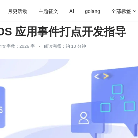
全部标签

月更活动
主题征文
AI
golang
nyOS 应用事件打点开发指导
penHarmony
算法
学习方法
Web3.0
高
程序员
运维
深度思考
低代码
redis
本文字数：2926 字
阅读完需：约 10 分钟