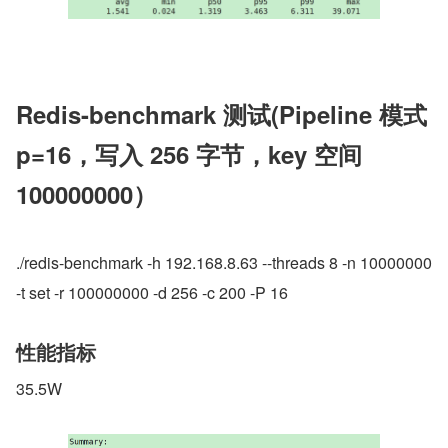
Redis-benchmark 测试(Pipeline 模式 
p=16，写入 256 字节，key 空间 
100000000）
./redis-benchmark -h 192.168.8.63 --threads 8 -n 10000000 
-t set -r 100000000 -d 256 -c 200 -P 16
性能指标
35.5W