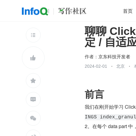
首页
聊聊 Clic
移动开发
Java
开源
架构
O

定 / 自
前端
AI
大数据
团队管理
查看更多

作者：
京东科技开发者

2024-02-01
北京

前言

我们在刚开始学习 Clic
INGS index_granu

2。在每个 data pa