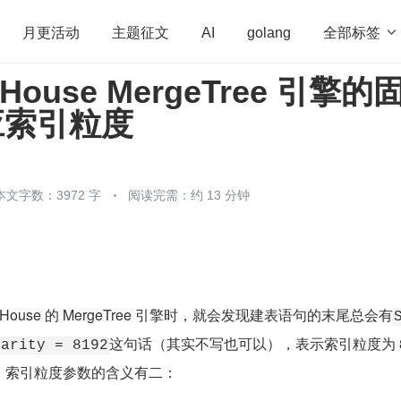
全部标签

月更活动
主题征文
AI
golang
kHouse MergeTree 引擎的
penHarmony
算法
学习方法
Web3.0
高
适应索引粒度
程序员
运维
深度思考
低代码
redis
本文字数：3972 字
阅读完需：约 13 分钟
kHouse 的 MergeTree 引擎时，就会发现建表语句的末尾总会有
这句话（其实不写也可以），表示索引粒度为 8
larity = 8192
rt 中，索引粒度参数的含义有二：