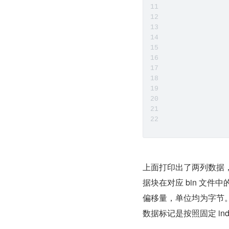
               
               
               
               
               
               
               
               
               
               
               
上面打印出了两列数据
据块在对应 bin 文
偏移量，单位均为字节。
数据标记是按照固定 index