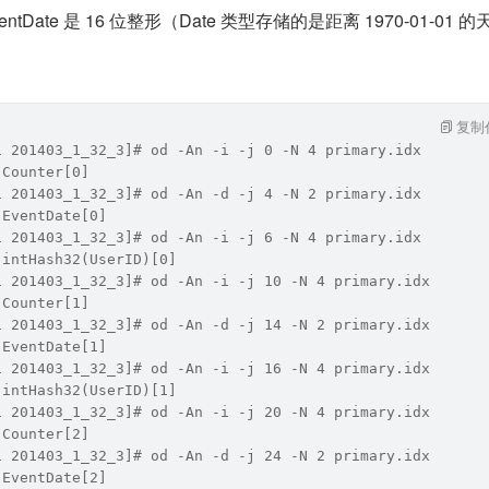
entDate 是 16 位整形（Date 类型存储的是距离 1970-01-01 的
复制
1 201403_1_32_3]# od -An -i -j 0 -N 4 primary.idx 
 Counter[0]
1 201403_1_32_3]# od -An -d -j 4 -N 2 primary.idx 
 EventDate[0]
1 201403_1_32_3]# od -An -i -j 6 -N 4 primary.idx 
 intHash32(UserID)[0]
1 201403_1_32_3]# od -An -i -j 10 -N 4 primary.idx 
 Counter[1]
1 201403_1_32_3]# od -An -d -j 14 -N 2 primary.idx 
 EventDate[1]
1 201403_1_32_3]# od -An -i -j 16 -N 4 primary.idx 
 intHash32(UserID)[1]
1 201403_1_32_3]# od -An -i -j 20 -N 4 primary.idx 
 Counter[2]
1 201403_1_32_3]# od -An -d -j 24 -N 2 primary.idx 
 EventDate[2]