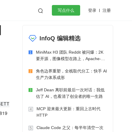
登录
注册

写点什么
固
效工作
数据库
Python
音视频
InfoQ 编辑精选
golang
微服务架构
flutter
MiniMax H3 团队 Reddit 被问爆：2K
1
要开源，图像模型在路上，Apache-2.0
也在考虑了
角色边界重塑，全栈取代分工：快手 AI
2
生产力体系成形
Jeff Dean 离职前最后一次对话：我低
3
估了 AI，也看清了创业者的唯一生路
SETT
MCP 迎来最大更新：重回上古时代
4
19
HTTP
Claude Code 之父：每半年清空一次
5