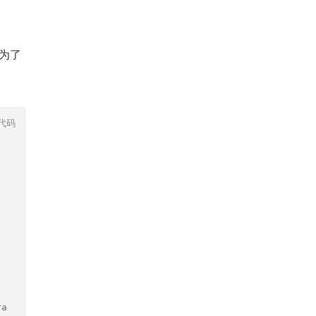
（为了
代码
ranularity