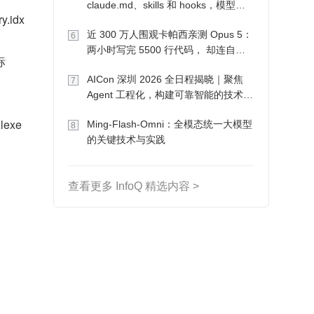
claude.md、skills 和 hooks，模型自
idx 
己会想办法
近 300 万人围观卡帕西亲测 Opus 5：
6
两小时写完 5500 行代码， 却连自己
标
写的游戏都玩不了
AICon 深圳 2026 全日程揭晓｜聚焦
7
Agent 工程化，构建可靠智能的技术路
径
lexe
Ming-Flash-Omni：全模态统一大模型
8
的关键技术与实践
查看更多 InfoQ 精选内容 >