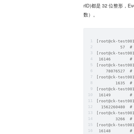
rID)都是 32 位整形，Ev
数）。
[root@ck-test00
          57  #
[root@ck-test00
 16146        #
[root@ck-test00
    78076527  #
[root@ck-test00
        1635  #
[root@ck-test00
 16149        #
[root@ck-test00
  1562260480  #
[root@ck-test00
        3266  #
[root@ck-test00
 16148        #