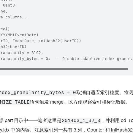
` UInt8,
ing,
re columns...
ree()
YYYYMM(EventDate)
erID, EventDate, intHash32(UserID))
sh32(UserID)
granularity = 8192, 
granularity_bytes = 0;  -- Disable adaptive index granul
取消自适应索引粒度。将
ndex_granularity_bytes = 0
语句触发 merge，以方便观察索引和标记数据。
MIZE TABLE
数据 part 目录中——笔者这里是
，并利用 od（oct
201403_1_32_3
y.idx 中的内容。注意索引列一共有 3 列，Counter 和 intHash32