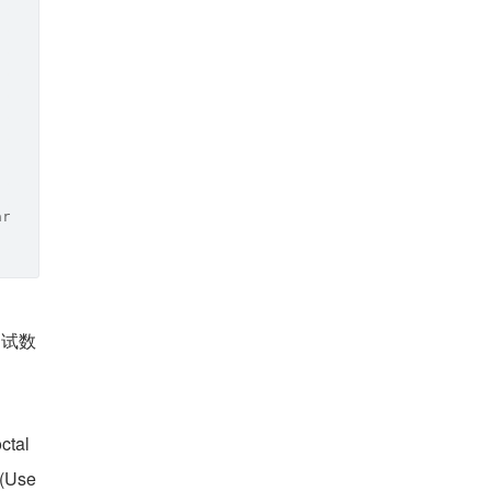
arity
测试数
al 
(Use