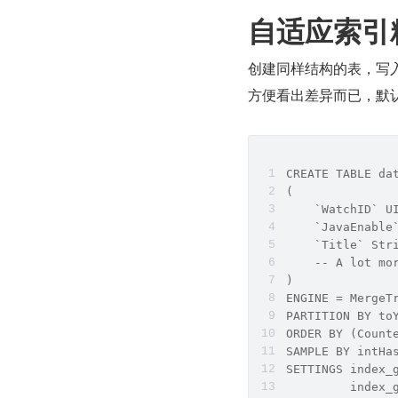
自适应索引
创建同样结构的表，写入相同的
方便看出差异而已，默认
CREATE TABLE da
(
    `WatchID` U
    `JavaEnable
    `Title` Str
    -- A lot mo
)
ENGINE = MergeT
PARTITION BY to
ORDER BY (Count
SAMPLE BY intHa
SETTINGS index_
         index_