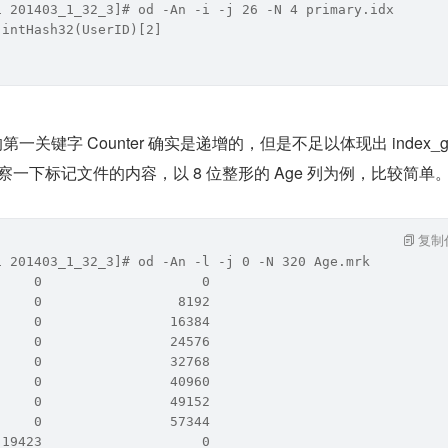
1 201403_1_32_3]# od -An -i -j 26 -N 4 primary.idx 
 intHash32(UserID)[2]
的第一关键字 Counter 确实是递增的，但是不足以体现出 index_gr
再观察一下标记文件的内容，以 8 位整形的 Age 列为例，比较简单
复制
1 201403_1_32_3]# od -An -l -j 0 -N 320 Age.mrk
     0                    0
     0                 8192
     0                16384
     0                24576
     0                32768
     0                40960
     0                49152
     0                57344
 19423                    0