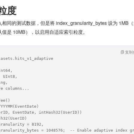
粒度
测试数据，但是将 index_granularity_bytes 设为 1MB
值是 10MB），以启用自适应索引粒度。
复制
tasets.hits_v1_adaptive
Int64,
` UInt8,
ing,
re columns...
ree()
YYYYMM(EventDate)
erID, EventDate, intHash32(UserID))
sh32(UserID)
granularity = 8192, 
granularity_bytes = 1048576;  -- Enable adaptive index g