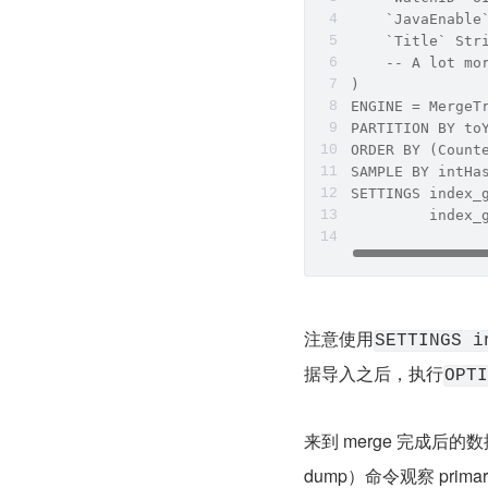
    `JavaEnable
    `Title` Str
    -- A lot mo
)
ENGINE = MergeT
PARTITION BY to
ORDER BY (Count
SAMPLE BY intHa
SETTINGS index_
         index_
注意使用
SETTINGS i
据导入之后，执行
OPTI
来到 merge 完成后的
dump）命令观察 primar