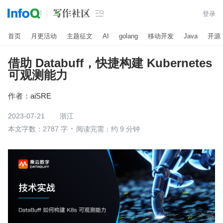

登录
首页
月更活动
主题征文
AI
golang
移动开发
Java
开源
借助 Databuff，快捷构建 Kubernetes
可观测能力
作者：
aiSRE
2023-07-21
浙江
本文字数：2787 字
阅读完需：约 9 分钟