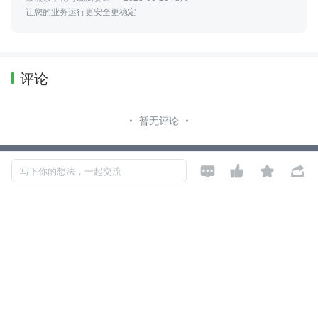
让您的业务运行更安全更稳定
评论
暂无评论




Copyright © 2026, Geekbang Technology Ltd. All rights reserved. 极客邦控
写下你的想法，一起交流
股（北京）有限公司
京 ICP 备 16027448 号 - 5
产品资质
京公网安备 11010502039052号