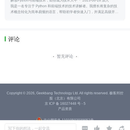
解读Python与前端技术，助你成为技术大牛
2023-06-28 加入
我是一名专注于 Python 和前端技术的技术讲解者。我擅长将复杂的技
术概念转化为简单易懂的语言，帮助初学者快速入门，并满足高级开发
者对更深入理解的需求。
评论
暂无评论
Copyright © 2026, Geekbang Technology Ltd. All rights reserved. 极客邦控
股（北京）有限公司
京 ICP 备 16027448 号 - 5
产品资质
京公网安备 11010502039052号




写下你的想法，一起交流