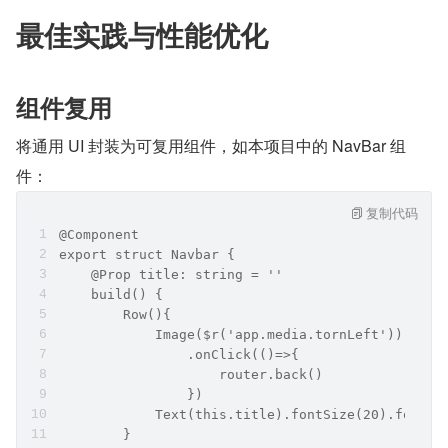
最佳实践与性能优化
组件复用
将通用 UI 封装为可复用组件，如本项目中的 NavBar 组
件：
复制代码
@Component
export struct Navbar {
    @Prop title: string = ''
    build() {
        Row(){
            Image($r('app.media.tornLeft')).widt
                .onClick(()=>{
                    router.back()
                })
            Text(this.title).fontSize(20).fontWe
        }