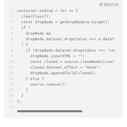
复制代码
container.ondrop = (e) => {
  clearClass();
  const dropNode = getDropNode(e.target);
  if (
    dropNode &&
    dropNode.dataset.dropstatus === e.dataTransf
  ) {
    if (dropNode.dataset.dropstatus === "copy") 
      dropNode.innerHTML = "";
      const cloned = source.cloneNode(true);
      cloned.dataset.effect = "move";
      dropNode.appendChild(cloned);
    } else {
      source.remove();
    }
  }
};