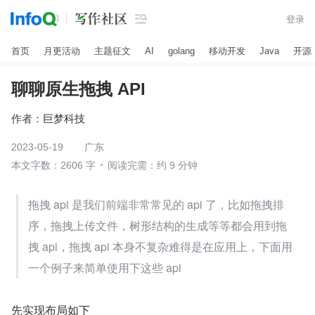

登录
首页
月更活动
主题征文
AI
golang
移动开发
Java
开源
聊聊原生拖拽 API
作者：
巨梦科技
2023-05-19
广东
本文字数：2606 字
阅读完需：约 9 分钟
拖拽 api 是我们前端非常常见的 api 了，比如拖拽排
序，拖拽上传文件，树形结构的生成等等都会用到拖
拽 api，拖拽 api 本身不复杂难得是在应用上，下面用
一个例子来简单使用下这些 api
先实现布局如下