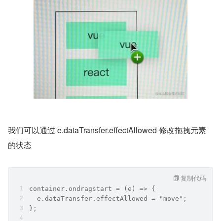
我们可以通过 e.dataTransfer.effectAllowed 修改拖拽元素
的状态
复制代码
container.ondragstart = (e) => {
  e.dataTransfer.effectAllowed = "move";
};