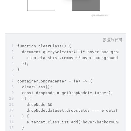
复制代码
function clearClass() {
  document.querySelectorAll(".hover-background")
    item.classList.remove("hover-background");
  });
}
container.ondragenter = (e) => {
  clearClass();
  const dropNode = getDropNode(e.target);
  if (
    dropNode &&
    dropNode.dataset.dropstatus === e.dataTransf
  ) {
    e.target.classList.add("hover-background");
  }