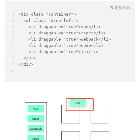
复制代码
<div class="container">
  <ul class="drop-left">
    <li draggable="true">vue</li>
    <li draggable="true">react</li>
    <li draggable="true">webpack</li>
    <li draggable="true">node</li>
    <li draggable="true">js</li>
  </ul>
</div>