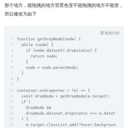
那个地方，能拖拽的地方背景色变不能拖拽的地方不能变，
所以修改为如下
复制代码
function getDropNode(node) {
  while (node) {
    if (node.dataset?.dropstatus) {
      return node;
    }
    node = node.parentNode;
  }
}
container.ondragenter = (e) => {
  const dropNode = getDropNode(e.target);
  if (
    dropNode &&
    dropNode.dataset.dropstatus === e.dataTransf
  ) {
    e.target.classList.add("hover-background");