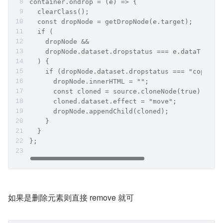
container.ondrop = (e) => {
  clearClass();
  const dropNode = getDropNode(e.target);
  if (
    dropNode &&
    dropNode.dataset.dropstatus === e.dataTransf
  ) {
    if (dropNode.dataset.dropstatus === "copy") 
      dropNode.innerHTML = "";
      const cloned = source.cloneNode(true);
      cloned.dataset.effect = "move";
      dropNode.appendChild(cloned);
    }
  }
};
如果是删除元素则直接 remove 就可