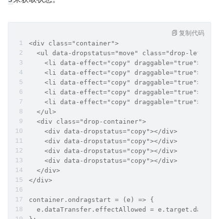
复制代码
<div class="container">
  <ul data-dropstatus="move" class="drop-left">
    <li data-effect="copy" draggable="true">vue<
    <li data-effect="copy" draggable="true">reac
    <li data-effect="copy" draggable="true">webp
    <li data-effect="copy" draggable="true">node
    <li data-effect="copy" draggable="true">js</
  </ul>
  <div class="drop-container">
    <div data-dropstatus="copy"></div>
    <div data-dropstatus="copy"></div>
    <div data-dropstatus="copy"></div>
    <div data-dropstatus="copy"></div>
  </div>
</div>
container.ondragstart = (e) => {
  e.dataTransfer.effectAllowed = e.target.datase