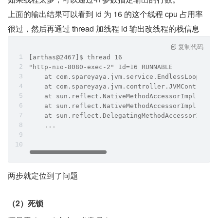
上面的输出结果可以看到 id 为 16 的这个线程 cpu 占用率
很过，然后再通过 thread 加线程 id 输出改线程的栈信息
复制代码
[arthas@2467]$ thread 16
"http-nio-8080-exec-2" Id=16 RUNNABLE
    at com.spareyaya.jvm.service.EndlessLoopServ
    at com.spareyaya.jvm.controller.JVMControlle
    at sun.reflect.NativeMethodAccessorImpl.invo
    at sun.reflect.NativeMethodAccessorImpl.invo
    at sun.reflect.DelegatingMethodAccessorImpl.
    ...
两步就定位到了问题
（2）死锁