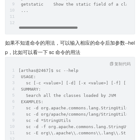
 getstatic    Show the static field of a class  
 ...
如果不知道命令的用法，可以输入相应的命令后加参数--hel
p，比如可以看一下 sc 命令的用法
复制代码
[arthas@2467]$ sc --help
 USAGE:                                    
   sc [-c <value>] [-d] [-x <value>] [-f] [-h] [
 SUMMARY:                                       
   Search all the classes loaded by JVM         
 EXAMPLES:                                   
   sc -d org.apache.commons.lang.StringUtils   
   sc -d org/apache/commons/lang/StringUtils   
   sc -d *StringUtils                          
   sc -d -f org.apache.commons.lang.StringUtils 
   sc -E org\\.apache\\.commons\\.lang\\.StringU