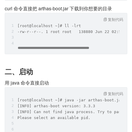
curl 命令直接把 arthas-boot.jar 下载到你想要的目录
复制代码
[root@localhost ~]# ll -lrt
-rw-r--r--. 1 root root   138880 Jun 22 02:55 ar
二、启动
用 java 命令直接启动
复制代码
[root@localhost ~]# java -jar arthas-boot.jar 
[INFO] arthas-boot version: 3.3.3
[INFO] Can not find java process. Try to pass <p
Please select an available pid.