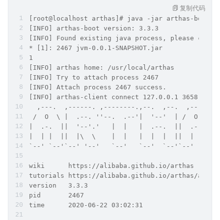
复制代码
[root@localhost arthas]# java -jar arthas-boot.j
[INFO] arthas-boot version: 3.3.3
[INFO] Found existing java process, please choos
* [1]: 2467 jvm-0.0.1-SNAPSHOT.jar
1
[INFO] arthas home: /usr/local/arthas
[INFO] Try to attach process 2467
[INFO] Attach process 2467 success.
[INFO] arthas-client connect 127.0.0.1 3658
  ,---.  ,------. ,--------.,--.  ,--.  ,---.   
 /  O  \ |  .--. ''--.  .--'|  '--'  | /  O  \ '
|  .-.  ||  '--'.'   |  |   |  .--.  ||  .-.  |`
|  | |  ||  |\  \    |  |   |  |  |  ||  | |  |.
`--' `--'`--' '--'   `--'   `--'  `--'`--' `--'`
wiki      https://alibaba.github.io/arthas      
tutorials https://alibaba.github.io/arthas/artha
version   3.3.3                                 
pid       2467                                  
time      2020-06-22 03:02:31                   