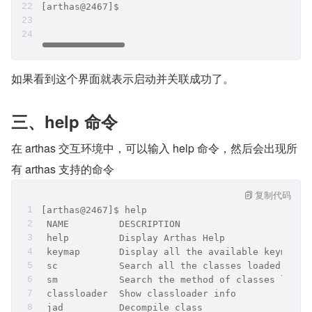
[arthas@2467]$
如果看到这个界面就表示启动并关联成功了。
三、help 命令
在 arthas 交互环境中，可以输入 help 命令，然后会出现所
有 arthas 支持的命令
复制代码
[arthas@2467]$ help
 NAME         DESCRIPTION                      
 help         Display Arthas Help               
 keymap       Display all the available keymap f
 sc           Search all the classes loaded by J
 sm           Search the method of classes loade
 classloader  Show classloader info 
 jad          Decompile class 