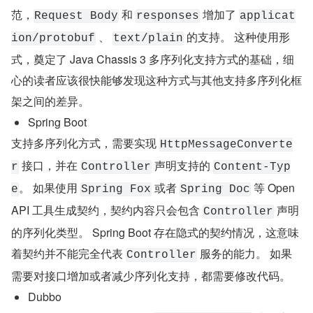
范，
 和 
 增加了 
Request Body
responses
applicat
 、 
 的支持。 这种使用形
ion/protobuf
text/plain
式，奠定了 Java Chassis 3 多序列化支持方式的基础，细
心的读者应该很快能够发现这种方式与其他支持多序列化框
架之间的差异。
Spring Boot
支持多序列化方式，需要实现 
HttpMessageConverte
 接口，并在 
 声明支持的 
r
Controller
Content-Typ
。 如果使用 
 或者 
 等 Open 
e
Spring Fox
Spring Doc
API 工具生成契约，契约内容只会包含 
 声明
Controller
的序列化类型。 Spring Boot 存在隐式的契约情况，这意味
着契约并不能完全代表 
 服务的能力。 如果
Controller
需要对接口增加或者减少序列化支持，都需要修改代码。
Dubbo