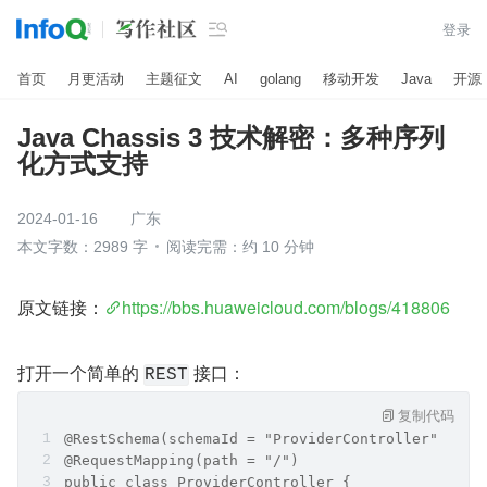

登录
首页
月更活动
主题征文
AI
golang
移动开发
Java
开源
Java Chassis 3 技术解密：多种序列
化方式支持
2024-01-16
广东
本文字数：2989 字
阅读完需：约 10 分钟
原文链接：
https://bbs.huaweicloud.com/blogs/418806
打开一个简单的 
 接口：
REST
复制代码
@RestSchema(schemaId = "ProviderController")
@RequestMapping(path = "/")
public class ProviderController {