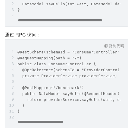
  DataModel sayHello(int wait, DataModel dataMod
}
通过 RPC 访问：
复制代码
@RestSchema(schemaId = "ConsumerController")
@RequestMapping(path = "/")
public class ConsumerController {
  @RpcReference(schemaId = "ProviderController",
  private ProviderService providerService;
  @PostMapping("/benchmark")
  public DataModel sayHello(@RequestHeader("wait
    return providerService.sayHello(wait, dataMo
  }
}