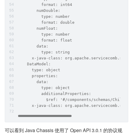
          format: int64
        numDouble:
          type: number
          format: double
        numFloat:
          type: number
          format: float
        data:
          type: string
      x-java-class: org.apache.servicecomb.sampl
    DataModel:
      type: object
      properties:
        data:
          type: object
          additionalProperties:
            $ref: '#/components/schemas/ChildDat
      x-java-class: org.apache.servicecomb.sampl
可以看到 Java Chassis 使用了 Open API 3.0.1 的协议规