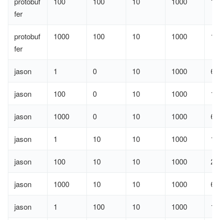
protobuf
100
100
10
1000
10
fer
protobuf
1000
100
10
1000
11
fer
jason
1
0
10
1000
67
jason
100
0
10
1000
15
jason
1000
0
10
1000
69
jason
1
10
10
1000
16
jason
100
10
10
1000
20
jason
1000
10
10
1000
66
jason
1
100
10
1000
10