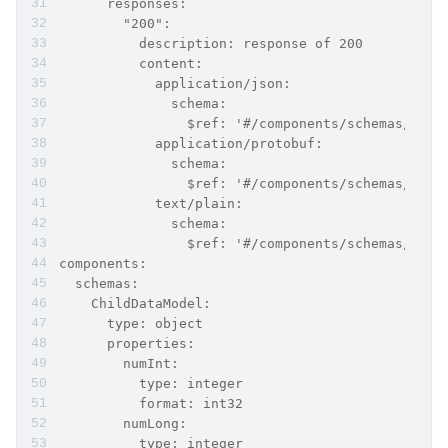
      responses:
        "200":
          description: response of 200
          content:
            application/json:
              schema:
                $ref: '#/components/schemas/Data
            application/protobuf:
              schema:
                $ref: '#/components/schemas/Data
            text/plain:
              schema:
                $ref: '#/components/schemas/Data
components:
  schemas:
    ChildDataModel:
      type: object
      properties:
        numInt:
          type: integer
          format: int32
        numLong:
          type: integer