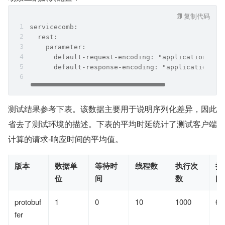
复制代码
servicecomb:
  rest:
    parameter:
      default-request-encoding: "application/pro
      default-response-encoding: "application/pr
测试结果参考下表。该数据主要用于说明序列化差异，因此
省去了测试环境的描述。下表的平均时延统计了测试客户端
计算的请求-响应时间的平均值。
版本
数据单
等待时
线程数
执行次
执
位
间
数
间
protobuf
1
0
10
1000
66
fer