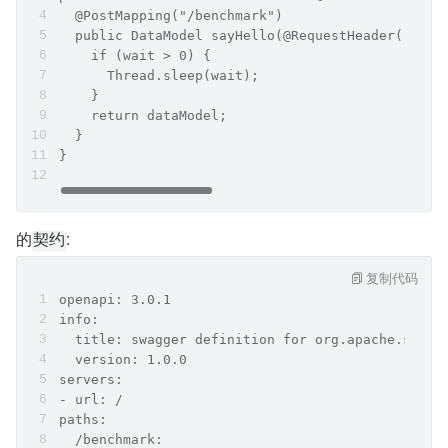
  @PostMapping("/benchmark")
  public DataModel sayHello(@RequestHeader("wait
    if (wait > 0) {
      Thread.sleep(wait);
    }
    return dataModel;
  }
}
的
:
契约
复制代码
openapi: 3.0.1
info:
  title: swagger definition for org.apache.servi
  version: 1.0.0
servers:
- url: /
paths:
  /benchmark: