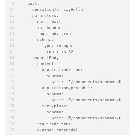
    post:
      operationId: sayHello
      parameters:
      - name: wait
        in: header
        required: true
        schema:
          type: integer
          format: int32
      requestBody:
        content:
          application/json:
            schema:
              $ref: '#/components/schemas/DataMo
          application/protobuf:
            schema:
              $ref: '#/components/schemas/DataMo
          text/plain:
            schema:
              $ref: '#/components/schemas/DataMo
        required: true
        x-name: dataModel