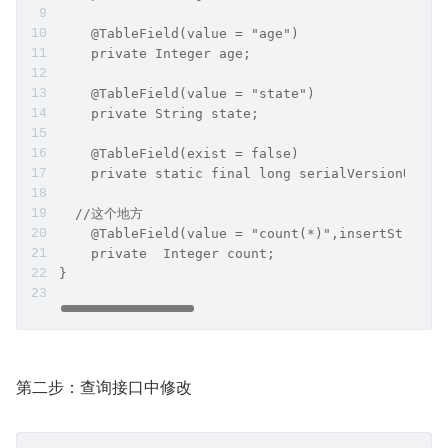
    @TableField(value = "age")
    private Integer age;
    @TableField(value = "state")
    private String state;
    @TableField(exist = false)
    private static final long serialVersionUID =
  //这个地方
    @TableField(value = "count(*)",insertStrateg
    private  Integer count;
}
第二步：查询接口中修改