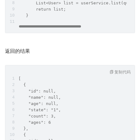
       List<User> list = userService.list(queryW
       return list;
   }
返回的结果
复制代码
[
  {
    "id": null,
    "name": null,
    "age": null,
    "state": "1",
    "count": 3,
    "ages": 6
  },
  {