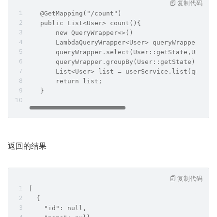
复制代码
   @GetMapping("/count")
   public List<User> count(){
       new QueryWrapper<>()
       LambdaQueryWrapper<User> queryWrapper = n
       queryWrapper.select(User::getState,User::
       queryWrapper.groupBy(User::getState);
       List<User> list = userService.list(queryW
       return list;
   }
返回的结果
复制代码
[
  {
    "id": null,