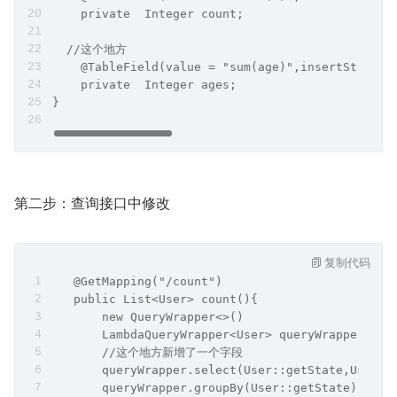
    private  Integer count;
  //这个地方
    @TableField(value = "sum(age)",insertStrateg
    private  Integer ages;
}
第二步：查询接口中修改
复制代码
   @GetMapping("/count")
   public List<User> count(){
       new QueryWrapper<>()
       LambdaQueryWrapper<User> queryWrapper = n
       //这个地方新增了一个字段
       queryWrapper.select(User::getState,User::
       queryWrapper.groupBy(User::getState);