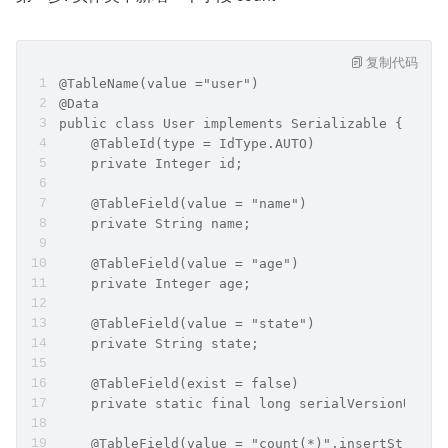
复制代码
@TableName(value ="user")
@Data
public class User implements Serializable {
    @TableId(type = IdType.AUTO)
    private Integer id;
    @TableField(value = "name")
    private String name;
    @TableField(value = "age")
    private Integer age;
    @TableField(value = "state")
    private String state;
    @TableField(exist = false)
    private static final long serialVersionUID =
    @TableField(value = "count(*)",insertStrateg