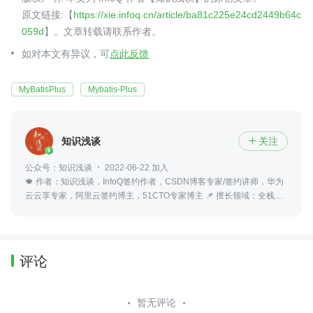
原文链接:【
https://xie.infoq.cn/article/ba81c225e24cd2449b64c
059d
】。文章转载请联系作者。
如对本文有异议，可
点此反馈
MyBatisPlus
Mybatis-Plus
知识浅谈
关注

公众号：知识浅谈
2022-06-22 加入
🍁 作者：知识浅谈，InfoQ签约作者，CSDN博客专家/签约讲师，华为
云云享专家，阿里云签约博主，51CTO专家博主 📌 擅长领域：全栈工
程师、爬虫、ACM算法 💒 公众号：知识浅谈
评论
暂无评论