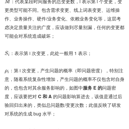
：代表某段时间服务的总变更数，i 表示第 i 个变更，变
M
更类型可能不同。包含需求变更、线上词表变更、运维操
作、业务操作、硬件/业务变化、依赖业务变化等，这层考
虑决定质量关注的广度，应该做到尽量别漏，任何的变更都
可能会对系统造成破坏；
：表示第 i 次变更，此处一般用 1 表示；
S
i
：第 i 次变更，产生问题的概率（即问题密度），特别注
ρ
i
意，随着系统复杂性增加，产生问题的概率不仅包含对自身
的，也包含对其余服务影响的，如图中
服务 E 的
问题密
度，应该要把对 
C 和 A 
的问题影响算进去，该值是通过后
验回归出来的，类似总问题数/变更次数；此值反映了研发
对系统的生成 bug 水平；