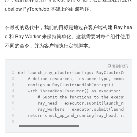
ubeflow PyTorchJob 基础上的封装程序。
在最初的迭代中，我们的目标是通过在客户端构建 Ray hea
d 和 Ray Worker 来保持简单化。这就需要对每个组件使用
不同的命令，并为客户端执行定制脚本。
复制代码
def launch_ray_cluster(configs: RayClusterConfig
    # define resources, instance_type, command, 
    configs = RayClusterAndJobConfigs()
    with ThreadPoolExecutor() as executor:  
        # Submit the functions to the executor  
        ray_head = executor.submit(launch_ray_he
        ray_workers = executor.submit(launch_ray
    return check_up_and_running(ray_head, ray_wo