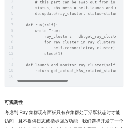
        # this part can be swap out from in-hous
        status, k8s_meta = self.launch_and_monit
        db.update(ray_cluster, status=status, k8
    def run(self):
        while True:
            ray_clusters = db.get_ray_cluster_to
            for ray_cluster in ray_clusters:
                self.reconcile(ray_cluster)
            sleep(1)
    def launch_and_monitor_ray_cluster(self, con
        return get_actual_k8s_related_status(ray
可观测性
考虑到 Ray 集群现有面板只有在集群处于活跃状态时才能
访问，且不提供日志或指标回放功能，我们选择开发了一个