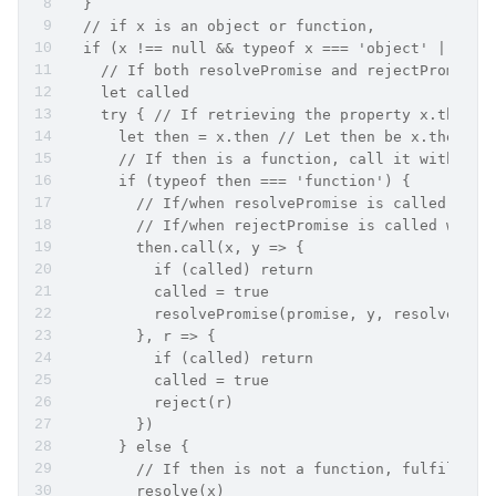
  }
  // if x is an object or function,
  if (x !== null && typeof x === 'object' || typ
    // If both resolvePromise and rejectPromise 
    let called
    try { // If retrieving the property x.then r
      let then = x.then // Let then be x.then
      // If then is a function, call it with x a
      if (typeof then === 'function') {
        // If/when resolvePromise is called with
        // If/when rejectPromise is called with 
        then.call(x, y => {
          if (called) return
          called = true
          resolvePromise(promise, y, resolve, re
        }, r => {
          if (called) return
          called = true
          reject(r)
        })
      } else {
        // If then is not a function, fulfill pr
        resolve(x)