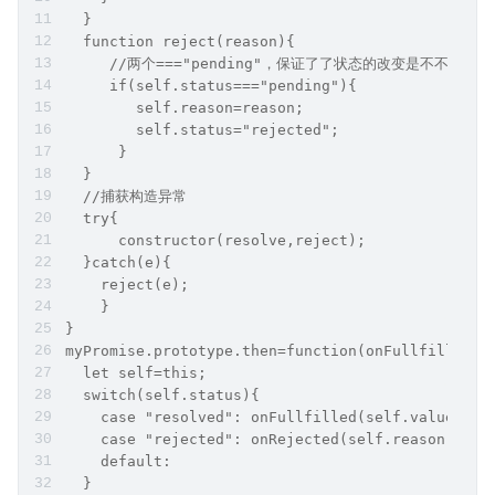
  }
  function reject(reason){
     //两个==="pending"，保证了了状态的改变是不不可逆的
     if(self.status==="pending"){
        self.reason=reason;
        self.status="rejected"; 
      }
  }
  //捕获构造异常 
  try{
      constructor(resolve,reject);
  }catch(e){
    reject(e);
    } 
}
myPromise.prototype.then=function(onFullfilled,o
  let self=this;
  switch(self.status){
    case "resolved": onFullfilled(self.value); b
    case "rejected": onRejected(self.reason); br
    default: 
  }