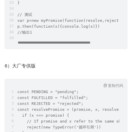
}
// 测试
var p=new myPromise(function(resolve,reject){res
p.then(function(x){console.log(x)})
//输出1
6）大厂专供版
复制代码
const PENDING = "pending"; 
const FULFILLED = "fulfilled"; 
const REJECTED = "rejected";
const resolvePromise = (promise, x, resolve, rej
  if (x === promise) {
    // If promise and x refer to the same object
    reject(new TypeError('循环引用'))