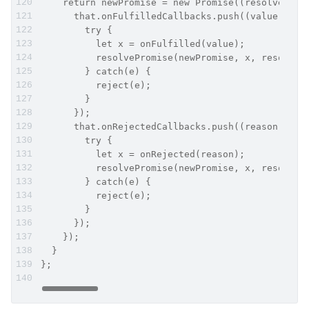
    return newPromise = new Promise((resolve, re
      that.onFulfilledCallbacks.push((value) => 
        try {
          let x = onFulfilled(value);
          resolvePromise(newPromise, x, resolve,
        } catch(e) {
          reject(e);
        }
      });
      that.onRejectedCallbacks.push((reason) => 
        try {
          let x = onRejected(reason);
          resolvePromise(newPromise, x, resolve,
        } catch(e) {
          reject(e);
        }
      });
    });
  }
};