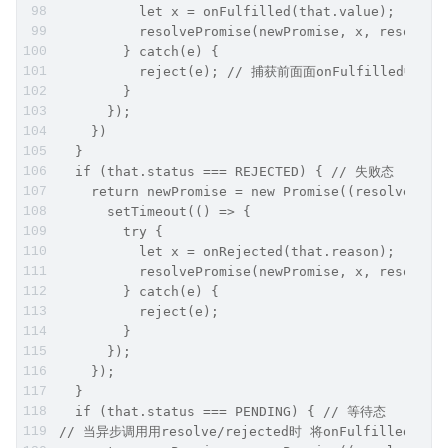
          let x = onFulfilled(that.value);
          resolvePromise(newPromise, x, resol
        } catch(e) {
          reject(e); // 捕获前⾯面onFulfilled中抛出的
        }
      });
    })
  }
  if (that.status === REJECTED) { // 失败态
    return newPromise = new Promise((resolve, re
      setTimeout(() => {
        try {
          let x = onRejected(that.reason);
          resolvePromise(newPromise, x, resolve,
        } catch(e) {
          reject(e);
        }
      });
    });
  }
  if (that.status === PENDING) { // 等待态
// 当异步调⽤用resolve/rejected时 将onFulfilled/o