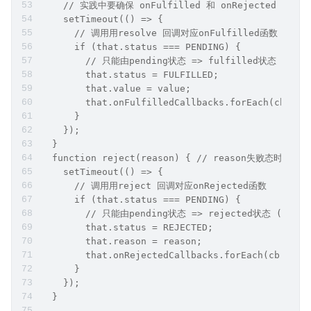
    // 实践中要确保 onFulfilled 和 onRejec
    setTimeout(() => {
      // 调⽤用resolve 回调对应onFulfilled函数
      if (that.status === PENDING) {
        // 只能由pending状态 => fulfilled状态 (避免
        that.status = FULFILLED;
        that.value = value;
        that.onFulfilledCallbacks.forEach(cb => 
      }
    });
  }
  function reject(reason) { // reason失败态时接收
    setTimeout(() => {
      // 调⽤用reject 回调对应onRejected函数
      if (that.status === PENDING) {
        // 只能由pending状态 => rejected状态 (避免调
        that.status = REJECTED;
        that.reason = reason;
        that.onRejectedCallbacks.forEach(cb => c
      }
    });
  }