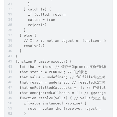
      }
    } catch (e) {
      if (called) return
      called = true
      reject(e)
    }
  } else {
    // If x is not an object or function, fulfil
    resolve(x)
  }
}
function Promise(excutor) {
  let that = this; // 缓存当前promise实例例对象
  that.status = PENDING; // 初始状态
  that.value = undefined; // fulfilled状态时 返
  that.reason = undefined; // rejected状态时 拒绝
  that.onFulfilledCallbacks = []; // 存储fulfi
  that.onRejectedCallbacks = []; // 存储reject
  function resolve(value) { // value成功态时接收的
    if(value instanceof Promise) {
      return value.then(resolve, reject);
    }