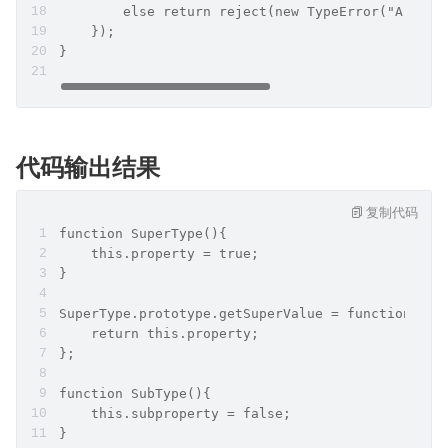
        else return reject(new TypeError("Argume
    });
}
代码输出结果
复制代码
function SuperType(){
    this.property = true;
}
SuperType.prototype.getSuperValue = function(){
    return this.property;
};
function SubType(){
    this.subproperty = false;
}