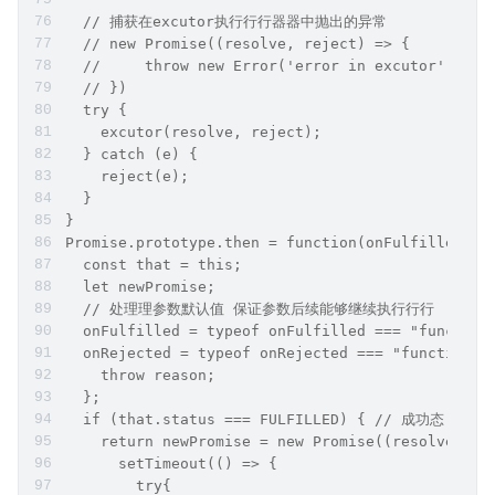
  // 捕获在excutor执⾏行行器器中抛出的异常
  // new Promise((resolve, reject) => {
  //     throw new Error('error in excutor')
  // })
  try {
    excutor(resolve, reject);
  } catch (e) {
    reject(e);
  }
}
Promise.prototype.then = function(onFulfilled, o
  const that = this;
  let newPromise;
  // 处理理参数默认值 保证参数后续能够继续执⾏行行
  onFulfilled = typeof onFulfilled === "function
  onRejected = typeof onRejected === "function" 
    throw reason;
  };
  if (that.status === FULFILLED) { // 成功态
    return newPromise = new Promise((resolve, re
      setTimeout(() => {
        try{