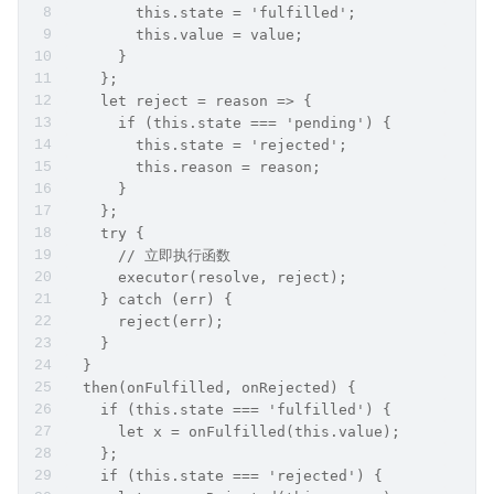
        this.state = 'fulfilled';
        this.value = value;
      }
    };
    let reject = reason => {
      if (this.state === 'pending') {
        this.state = 'rejected';
        this.reason = reason;
      }
    };
    try {
      // 立即执行函数
      executor(resolve, reject);
    } catch (err) {
      reject(err);
    }
  }
  then(onFulfilled, onRejected) {
    if (this.state === 'fulfilled') {
      let x = onFulfilled(this.value);
    };
    if (this.state === 'rejected') {