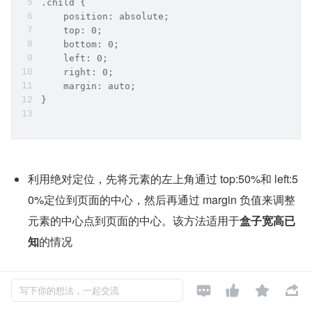
.child {
    position: absolute;
    top: 0;
    bottom: 0;
    left: 0;
    right: 0;
    margin: auto;
}
利用绝对定位，先将元素的左上角通过 top:50%和 left:5
0%定位到页面的中心，然后再通过 margin 负值来调整
元素的中心点到页面的中心。该方法适用于
盒子宽高已
知
的情况




复制代码
写下你的想法，一起交流
.parent {