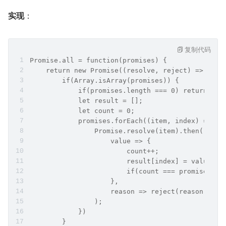
实现
：
复制代码
Promise.all = function(promises) {
    return new Promise((resolve, reject) => {
        if(Array.isArray(promises)) {
            if(promises.length === 0) return res
            let result = [];
            let count = 0;
            promises.forEach((item, index) => {
                Promise.resolve(item).then(
                    value => {
                        count++;
                        result[index] = value;
                        if(count === promises.le
                    }, 
                    reason => reject(reason)
                );
            })
        }