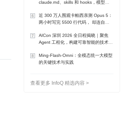
claude.md、skills 和 hooks，模型自
己会想办法
近 300 万人围观卡帕西亲测 Opus 5：
6
两小时写完 5500 行代码， 却连自己
写的游戏都玩不了
AICon 深圳 2026 全日程揭晓｜聚焦
7
Agent 工程化，构建可靠智能的技术路
径
Ming-Flash-Omni：全模态统一大模型
8
的关键技术与实践
查看更多 InfoQ 精选内容 >