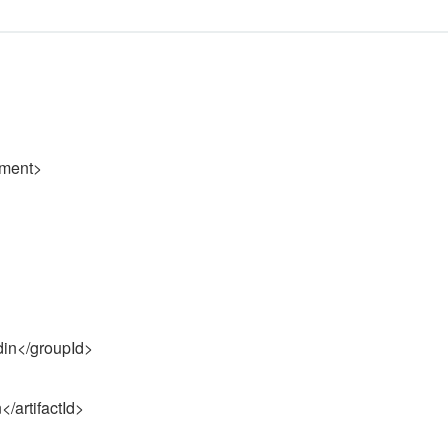
ment>
</groupId>
artifactId>