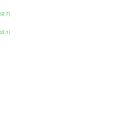
o2.7)
o3.1)