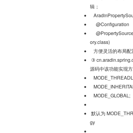
辑；
   AradinPrope
     @Configuration
     @PropertySource
ory.class)
   方便灵活的布局
 ③ cn.aradin.spr
源码中该功能实现方
   MODE_THREADL
   MODE_INHERIT
   MODE_GLOBAL;
 默认为 MODE_THR
gy