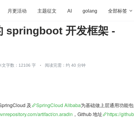
全部标签

月更活动
主题征文
AI
golang
pringboot 开发框架 -
penHarmony
算法
学习方法
Web3.0
高
程序员
运维
深度思考
低代码
redis
本文字数：12106 字
阅读完需：约 40 分钟
SpringCloud 及
SpringCloud Alibaba
为基础做上层通用功能包
mvnrepository.com/artifact/cn.aradin
，Github 地址
https://githu