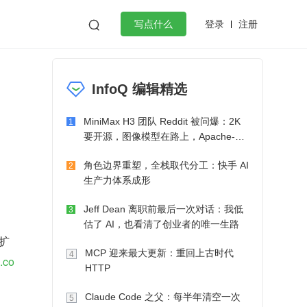
登录
注册

写点什么
效工作
数据库
Python
音视频
InfoQ 编辑精选
golang
微服务架构
flutter
MiniMax H3 团队 Reddit 被问爆：2K
1
要开源，图像模型在路上，Apache-2.0
也在考虑了
角色边界重塑，全栈取代分工：快手 AI
2
生产力体系成形
Jeff Dean 离职前最后一次对话：我低
3
估了 AI，也看清了创业者的唯一生路
扩
MCP 迎来最大更新：重回上古时代
4
b.co
HTTP
Claude Code 之父：每半年清空一次
5