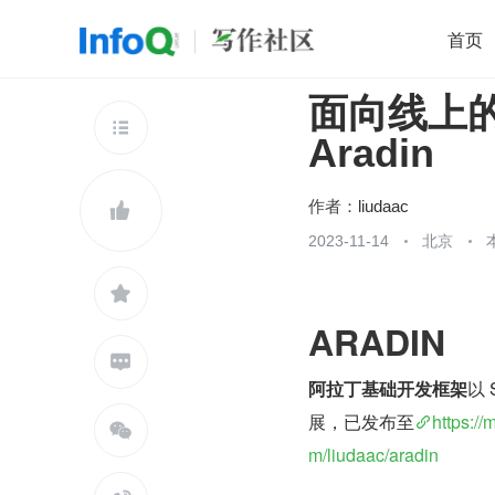
首页
面向线上的 s
移动开发
Java
开源
架构
O

Aradin
前端
AI
大数据
团队管理
查看更多

作者：
liudaac

2023-11-14
北京

ARADIN

阿拉丁基础开发框架
以 
展，已发布至
https://

m/liudaac/aradin