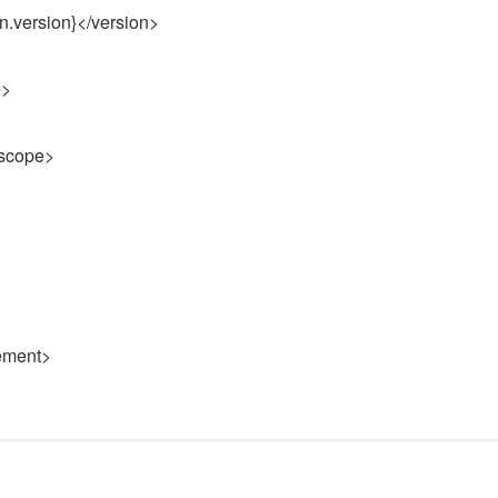
ersion}</version>
>
cope>
ment>