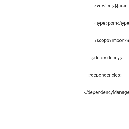
<version>${aradin.v
<type>pom</type
<scope>import</s
</dependency>
</dependencies>
</dependencyManage