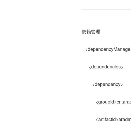
依赖管理
<dependencyManage
<dependencies>
<dependency>
<groupId>cn.aradin
<artifactId>aradin</