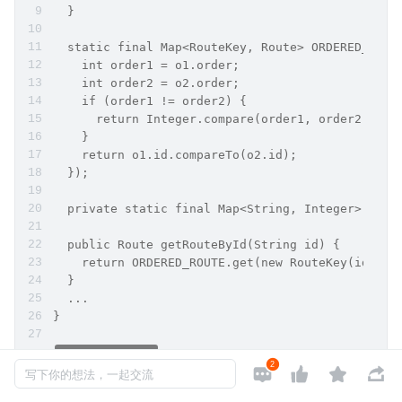
  }
  static final Map<RouteKey, Route> ORDERED_ROUT
    int order1 = o1.order;
    int order2 = o2.order;
    if (order1 != order2) {
      return Integer.compare(order1, order2);
    }
    return o1.id.compareTo(o2.id);
  });
  private static final Map<String, Integer> ORDE
  public Route getRouteById(String id) {
    return ORDERED_ROUTE.get(new RouteKey(id, OR
  }
  ...
}
2




写下你的想法，一起交流