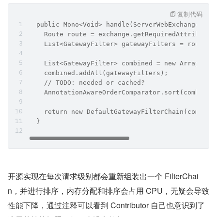
复制代码
  public Mono<Void> handle(ServerWebExchange exc
    Route route = exchange.getRequiredAttribute(
    List<GatewayFilter> gatewayFilters = route.g
    List<GatewayFilter> combined = new ArrayList
    combined.addAll(gatewayFilters);
    // TODO: needed or cached?
    AnnotationAwareOrderComparator.sort(combined
    return new DefaultGatewayFilterChain(combine
  }
开源实现在每次请求级别都会重新组装出一个 FilterChai
n，并进行排序，内存分配和排序会占用 CPU，无疑会导致
性能下降，通过注释可以看到 Contributor 自己也意识到了