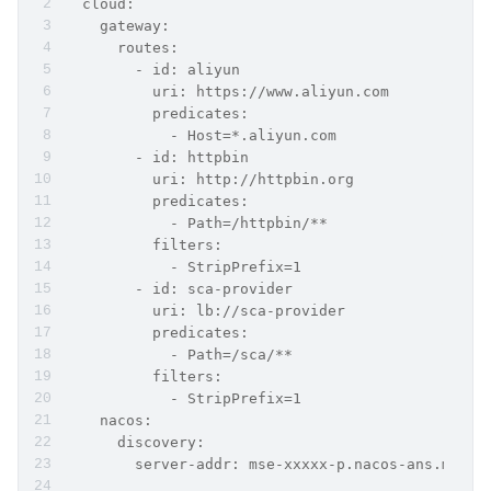
  cloud:
    gateway:
      routes:
        - id: aliyun
          uri: https://www.aliyun.com
          predicates:
            - Host=*.aliyun.com
        - id: httpbin
          uri: http://httpbin.org
          predicates:
            - Path=/httpbin/**
          filters:
            - StripPrefix=1
        - id: sca-provider
          uri: lb://sca-provider
          predicates:
            - Path=/sca/**
          filters:
            - StripPrefix=1
    nacos:
      discovery:
        server-addr: mse-xxxxx-p.nacos-ans.mse.a