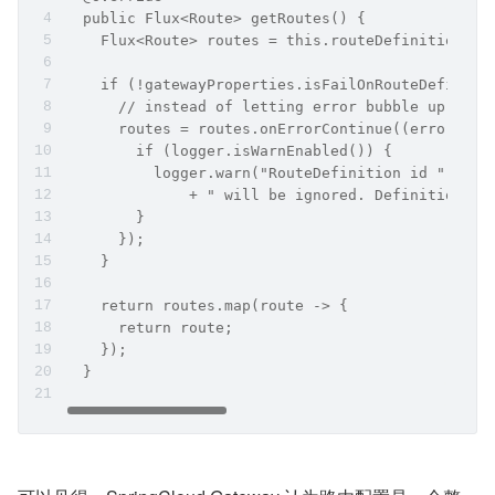
  public Flux<Route> getRoutes() {
    Flux<Route> routes = this.routeDefinitionLoc
    if (!gatewayProperties.isFailOnRouteDefiniti
      // instead of letting error bubble up, con
      routes = routes.onErrorContinue((error, ob
        if (logger.isWarnEnabled()) {
          logger.warn("RouteDefinition id " + ((
              + " will be ignored. Definition ha
        }
      });
    }
    return routes.map(route -> {
      return route;
    });
  }