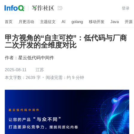

登录
首页
月更活动
主题征文
AI
golang
移动开发
Java
开源
甲方视角的“自主可控”：低代码与厂商
二次开发的全维度对比
作者：
星云低代码中间件
2025-08-11
江苏
本文字数：2639 字
阅读完需：约 9 分钟