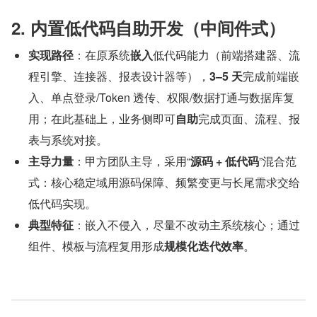
2. 内置低代码自助开发（中间件式）
实现路径
：在原系统
嵌入
低代码能力（前端搭建器、流
程引擎、连接器、报表设计器等），
3–5 天
完成前端嵌
入、单点登录/Token 透传、权限/数据打通与数据库复
用；在此基础上，业务侧即可
自助
完成页面、流程、报
表与系统对接。
主导力量
：甲方团队主导，采用“
源码 + 低代码
”混合范
式：核心稳定域用源码保障、频繁变更与长尾需求交给
低代码实现。
典型特征
：嵌入不侵入，尽量不改动主系统核心；通过
组件、模板与流程复用形成
规模化迭代效率
。