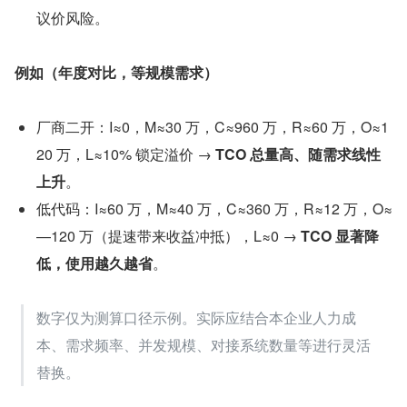
议价风险。
例如（年度对比，等规模需求）
厂商二开：I≈0，M≈30 万，C≈960 万，R≈60 万，O≈1
20 万，L≈10% 锁定溢价 → 
TCO 总量高、随需求线性
上升
。
低代码：I≈60 万，M≈40 万，C≈360 万，R≈12 万，O≈
—120 万（提速带来收益冲抵），L≈0 → 
TCO 显著降
低，使用越久越省
。
数字仅为测算口径示例。实际应结合本企业人力成
本、需求频率、并发规模、对接系统数量等进行灵活
替换。