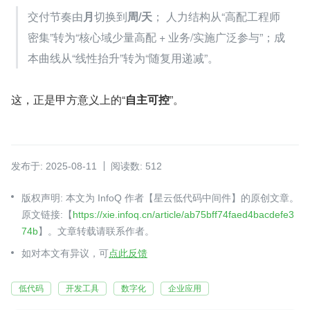
交付节奏由
月
切换到
周/天
； 人力结构从“高配工程师
密集”转为“核心域少量高配 + 业务/实施广泛参与”；成
本曲线从“线性抬升”转为“随复用递减”。
这，正是甲方意义上的“
自主可控
”。
发布于: 2025-08-11
阅读数: 512
版权声明: 本文为 InfoQ 作者【星云低代码中间件】的原创文章。
原文链接:【
https://xie.infoq.cn/article/ab75bff74faed4bacdefe3
74b
】。文章转载请联系作者。
如对本文有异议，可
点此反馈
低代码
开发工具
数字化
企业应用