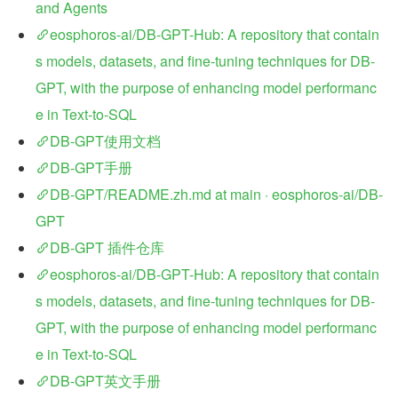
and Agents
eosphoros-ai/DB-GPT-Hub: A repository that contain
s models, datasets, and fine-tuning techniques for DB-
GPT, with the purpose of enhancing model performanc
e in Text-to-SQL
DB-GPT使用文档
DB-GPT手册
DB-GPT/README.zh.md at main · eosphoros-ai/DB-
GPT
DB-GPT 插件仓库
eosphoros-ai/DB-GPT-Hub: A repository that contain
s models, datasets, and fine-tuning techniques for DB-
GPT, with the purpose of enhancing model performanc
e in Text-to-SQL
DB-GPT英文手册