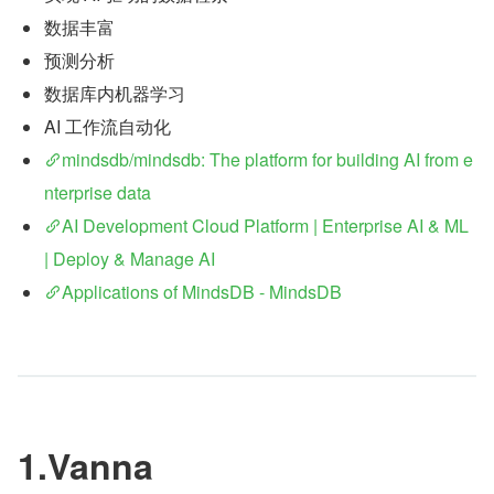
数据丰富
预测分析
数据库内机器学习
AI 工作流自动化
mindsdb/mindsdb: The platform for building AI from e
nterprise data
AI Development Cloud Platform | Enterprise AI & ML 
| Deploy & Manage AI
Applications of MindsDB - MindsDB
1.Vanna