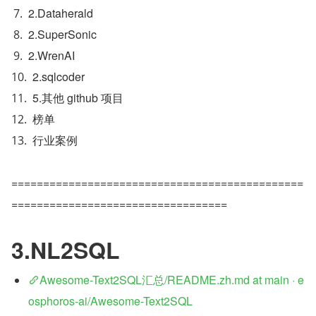
2.Dataherald
2.SuperSonic
2.WrenAI
2.sqlcoder
5.其他 github 项目
榜单
行业案例
==============================================
==================================
3.NL2SQL
Awesome-Text2SQL汇总/README.zh.md at main · e
osphoros-ai/Awesome-Text2SQL