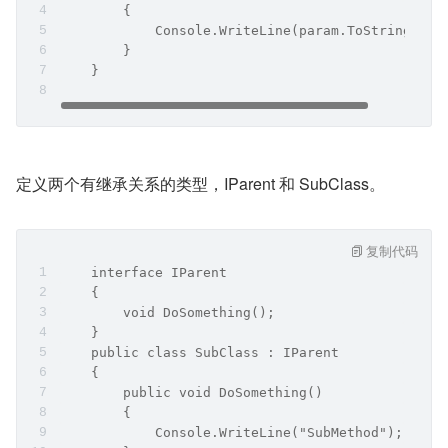
        {
            Console.WriteLine(param.ToString());
        }
    }
定义两个有继承关系的类型，IParent 和 SubClass。
复制代码
    interface IParent
    {
        void DoSomething();
    }
    public class SubClass : IParent
    {
        public void DoSomething()
        {
            Console.WriteLine("SubMethod");