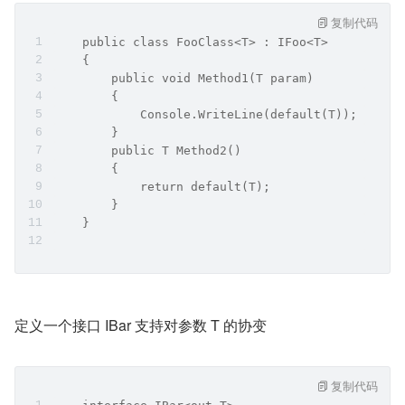
复制代码
    public class FooClass<T> : IFoo<T>
    {
        public void Method1(T param)
        {
            Console.WriteLine(default(T));
        }
        public T Method2()
        {
            return default(T);
        }
    }
定义一个接口 IBar 支持对参数 T 的协变
复制代码