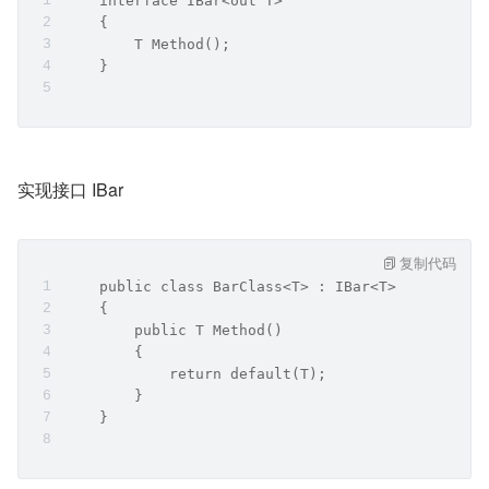
    interface IBar<out T>
    {
        T Method();
    }
实现接口 IBar
复制代码
    public class BarClass<T> : IBar<T>
    {
        public T Method()
        {
            return default(T);
        }
    }